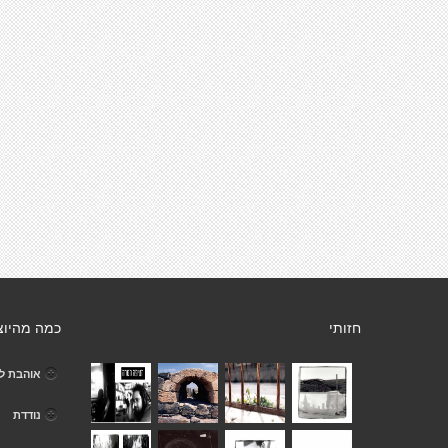
חזותי
כמה מהיוצ
אוהבת ל
נודדת