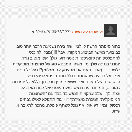
אור
28/12/2005 20:45:01
א. שרוט לא משנה
בתור סיפתח הרשה לי לציין שהיצירה נשמעת הרבה יותר טוב
בביצועך מאשר הביצוע המקורי. אבל !!!(ומבלי להיכנס
להתפלספויות קזואיסטיות נוסח רועי גולן) ישנו מוטיב נורא
יומרני בנגינה שלך מין משהו המבטא סוג של שחצנות מוסיקלית
כלשהי..... (אבוי, האם אני מתעסק עם מגלומן?!) על כל פנים
אני דוגל בדיעה שהאמנות ככלל נותנת ביטוי לנימי נפשו
הבסיסיים של האדם ואיך ששאני מבין מנגינתך (ללא כל יומרנות
כמובן...) המדובר פה בנפש בעלת פוטנציאל גבוה מאד. לכן
עצתי לך - שלב עמקויות הנפש בד בבד עם "השחצנות
המוסיקלית" הניכרת מיצירתך זו - עוד תתפלא לאילו גבהים
תנסוק. ומי יודע אולי אף נוכל לשתף פעולה. מחכה לתגובה א.
שרוט