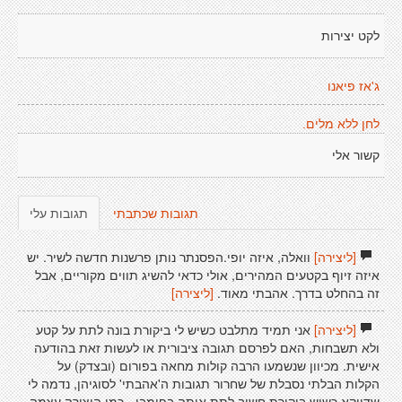
לקט יצירות
ג'אז פיאנו
לחן ללא מלים.
קשור אלי
תגובות שכתבתי
תגובות עלי
[ליצירה]
וואלה, איזה יופי.הפסנתר נותן פרשנות חדשה לשיר. יש
איזה זיוף בקטעים המהירים, אולי כדאי להשיג תווים מקוריים, אבל
זה בהחלט בדרך. אהבתי מאוד.
[ליצירה]
[ליצירה]
אני תמיד מתלבט כשיש לי ביקורת בונה לתת על קטע
ולא תשבחות, האם לפרסם תגובה ציבורית או לעשות זאת בהודעה
אישית. מכיוון שנשמעו הרבה קולות מחאה בפורום (ובצדק) על
הקלות הבלתי נסבלת של שחרור תגובות ה'אהבתי' לסוגיהן, נדמה לי
שדווקא כשיש ביקורת חשוב לתת אותה בפומבי - כמו היצירה עצמה