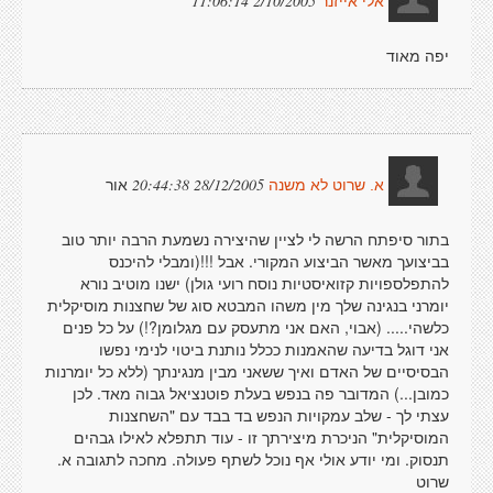
2/10/2005 11:06:14
אלי אייזנר
יפה מאוד
אור
28/12/2005 20:44:38
א. שרוט לא משנה
בתור סיפתח הרשה לי לציין שהיצירה נשמעת הרבה יותר טוב
בביצועך מאשר הביצוע המקורי. אבל !!!(ומבלי להיכנס
להתפלספויות קזואיסטיות נוסח רועי גולן) ישנו מוטיב נורא
יומרני בנגינה שלך מין משהו המבטא סוג של שחצנות מוסיקלית
כלשהי..... (אבוי, האם אני מתעסק עם מגלומן?!) על כל פנים
אני דוגל בדיעה שהאמנות ככלל נותנת ביטוי לנימי נפשו
הבסיסיים של האדם ואיך ששאני מבין מנגינתך (ללא כל יומרנות
כמובן...) המדובר פה בנפש בעלת פוטנציאל גבוה מאד. לכן
עצתי לך - שלב עמקויות הנפש בד בבד עם "השחצנות
המוסיקלית" הניכרת מיצירתך זו - עוד תתפלא לאילו גבהים
תנסוק. ומי יודע אולי אף נוכל לשתף פעולה. מחכה לתגובה א.
שרוט