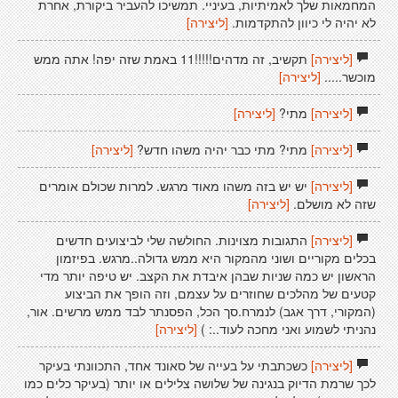
המחמאות שלך לאמיתיות, בעיניי. תמשיכו להעביר ביקורת, אחרת
לא יהיה לי כיוון להתקדמות.
[ליצירה]
[ליצירה]
תקשיב, זה מדהים!!!!!11 באמת שזה יפה! אתה ממש
מוכשר.....
[ליצירה]
[ליצירה]
מתי?
[ליצירה]
[ליצירה]
מתי? מתי כבר יהיה משהו חדש?
[ליצירה]
[ליצירה]
יש יש בזה משהו מאוד מרגש. למרות שכולם אומרים
שזה לא מושלם.
[ליצירה]
[ליצירה]
התגובות מצוינות. החולשה שלי לביצועים חדשים
בכלים מקוריים ושוני מהמקור היא ממש גדולה..מרגש. בפיזמון
הראשון יש כמה שניות שבהן איבדת את הקצב. יש טיפה יותר מדי
קטעים של מהלכים שחוזרים על עצמם, וזה הופך את הביצוע
(המקורי, דרך אגב) לנמרח.סך הכל, הפסנתר לבד ממש מרשים. אור,
נהניתי לשמוע ואני מחכה לעוד..: )
[ליצירה]
[ליצירה]
כשכתבתי על בעייה של סאונד אחד, התכוונתי בעיקר
לכך שרמת הדיוק בנגינה של שלושה צלילים או יותר (בעיקר כלים כמו