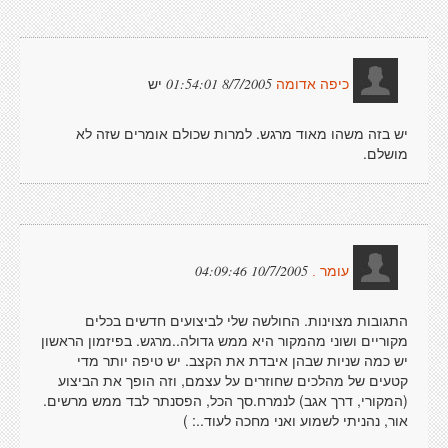
יש
8/7/2005 01:54:01
כיפה אדומה
יש בזה משהו מאוד מרגש. למרות שכולם אומרים שזה לא
מושלם.
10/7/2005 04:09:46
עומר .
התגובות מצוינות. החולשה שלי לביצועים חדשים בכלים
מקוריים ושוני מהמקור היא ממש גדולה..מרגש. בפיזמון הראשון
יש כמה שניות שבהן איבדת את הקצב. יש טיפה יותר מדי
קטעים של מהלכים שחוזרים על עצמם, וזה הופך את הביצוע
(המקורי, דרך אגב) לנמרח.סך הכל, הפסנתר לבד ממש מרשים.
אור, נהניתי לשמוע ואני מחכה לעוד..: )