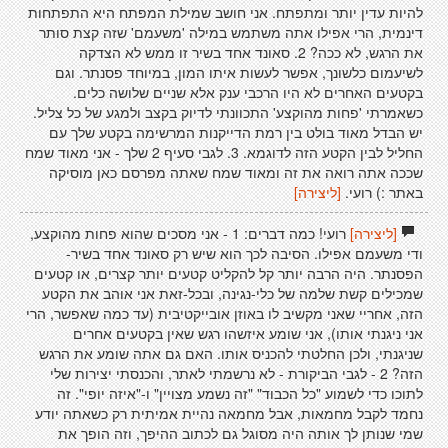
להיות עדין יותר ומתפתח. אני חושב שמילת המפתח היא התפתחות
דינמית, הרי אפילו אתה משתמש במילה 'משעמם' שזה קצת סותר
את הרגש, לא ככה? 2. סאונד אחד בשיר זו ממש לא הצדקה
לשיעמום כלשונך, אפשר לעשות איתו המון, במיוחד פסנתר. וגם
בקטעים האחרים לא היו הרכבי ענק אלא שניים שלושה כלים.
כשאמרתי 'פחות מהוקצע' התכוונתי לדיוק בקצב ולמגע של כל צליל.
יש הבדל מאוד בולט בין רמת הדייקנות המרשימה בקטע שלך עם
החליל לבין הקטע הזה לדוגמא. 3. לגבי סעיף 2 שלך - אני מאוד שמח
שככה אתה רואה את זה ומאוד שמח שאתה מפרסם כאן מוסיקה
באתר :) רועי.
[ליצירה]
[ליצירה]
רועי! כמה דברים: 1 - אני מסכים שהוא פחות מהוקצע,
ודי משעמם אפילו. הסיבה לכך הוא שיש רק סאונד אחד בשיר-
הפסנתר. היה הרבה יותר קל להקליט קטעים יותר קצרים, או קטעים
שמכילים קשת שלמה של כלי-נגינה, ובכל-זאת אני אוהב את הקטע
הזה, אחריי שאני מקשיב לו באוזן אובייקטיבית (עד כמה שאפשר, הרי
אני ניגנתי אותו), אני שומע איזשהו רגש שאין בקטעים אחרים
שניגנתי, ולכן החלטתי להכניס אותו. האם גם אתה שומע את הרגש
הזה? 2 - לגבי הביקורת - לא נרשמתי לאתר, והכנסתי יצירות שלי
לתוכו כדי לשמוע "כל הכבוד" "זה נשמע מצויין" ו-"איזה יופי". זה
נחמד לקבל מחמאות, אבל מחמאה נהיית אמיתית רק כשאתה יודע
שמי שנותן לך אותה היה מסוגל גם לכתוב ההיפך, וזה הופך את