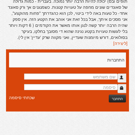
תופים ובס) יכולה להיות הרבה יותר נמוכה. בעברית - כמות גדולה
של סאונדים שונים מחפה על טעויות קטנות. כשמנגנים אך ורק סאונד
אחד- כל טעות באה לידי ביטוי, לכן הוא כהגדרתך "פחות מהוקצע",
אני מסכים איתך, אבל בכל זאת אני אוהב את הקטע הזה. אין ספק
שהיה הרבה יותר קשה לנגן אותו מאשר את הקודמים ( 6 דקות ויותר
בלי לעשות טעויות בקטע נגינה שהוא די מסובך בחלקו, בעיקר
בסולואים, דורש מיומנות שעדיין, ואני מקווה שרק 'עדיין' אין לי).
[ליצירה]
התחברות
שכחתי סיסמה
התחבר