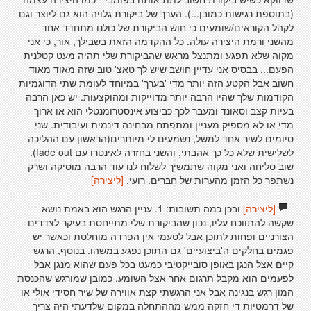
(בתוספת רגישות כמובן...). הערך של ביקורת גלויה הוא גם ליוצר וגם
לקהל הקוראים/שומעים כי חוש הביקורת של כולנו מתחדד אחד
מהשני ורמת היצירה עולה. כל ההקדמה הזאת בשבילך, אור, כי אני
מקוה שלא תפגע ומתנצל מראש שהביקורת שלי תהיה מעט קטלנית
הפעם... בבסיס אני עדיין חושב שיש לך טאצ' טוב שזה מאוד מאוד
חשוב אבל הקטע הזה יותר מדי 'בערך' במיוחד לעומת שתי הדוגמיות
הקודמות שלך שהיו הרבה יותר מדוייקות ומהוקצעות. יש כאן הרבה
בעיות קצב וסאונד ומעבר לכך כביצוע אינסטרומנטלי הוא או ארוך
מדי או לא מספיק מעניין ומתפתח מבחינה דינמית ועיבודית. שני
סיומים לשיר אחד למשל, נשמעים לי מיותרים(הראשון עם ההליכה
לשלישית שלא כל כך אהבתי, והשני בחזרה לאינטרו עם fade out).
שוב סליחה ואני מקוה שתמשיך לשלוח לנו עוד הרבה מוסיקה ושרק
נשתפר כל הזמן מהערות של חברים. רועי.
[ליצירה]
[ליצירה]
ובכן כמה תשובות: 1. עניין הרגש הוא באמת נושא
שקשה להתווכח עליו, נכון שהביקורת שלי מתייחסת בעיקר לצדדים
הצורניים ופחות לתוכן אבל לטעמי אין הפרדה מוחלטת וכאשר יש
פגמים בחלקים ה'ביצועיים' גם התוכן נפגע במשהו. בנוסף, הרגש
קיים אצל הנגן באופן סובייקטיבי כמעט בכל פעם שהוא מנגן אבל
לפעמים הוא מקבל תרגום אחר אצל השומע. כמובן שמורגש שהכנסת
המון רגש בנגינה אבל אני הרגשתי קצת אווירה של שיר חסידי אולי או
של דרמטיות די חזקה ממש מההתחלה במקום שלדעתי היה צריך