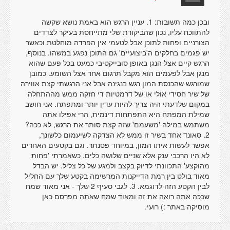
ובכן כמה תשובות: 1. עניין הרגש הוא באמת נושא שקשה
להתווכח עליו, נכון שהביקורת שלי מתייחסת בעיקר לצדדים
הצורניים ופחות לתוכן אבל לטעמי אין הפרדה מוחלטת וכאשר
יש פגמים בחלקים ה'ביצועיים' גם התוכן נפגע במשהו. בנוסף,
הרגש קיים אצל הנגן באופן סובייקטיבי כמעט בכל פעם שהוא
מנגן אבל לפעמים הוא מקבל תרגום אחר אצל השומע. כמובן
שמורגש שהכנסת המון רגש בנגינה אבל אני הרגשתי קצת אווירה
של שיר חסידי אולי או של דרמטיות די חזקה ממש מההתחלה
במקום שלדעתי היה צריך להיות עדין יותר ומתפתח. אני חושב
שמילת המפתח היא התפתחות דינמית, הרי אפילו אתה
משתמש במילה 'משעמם' שזה קצת סותר את הרגש, לא ככה?
2. סאונד אחד בשיר זו ממש לא הצדקה לשיעמום כלשונך,
אפשר לעשות איתו המון, במיוחד פסנתר. וגם בקטעים האחרים
לא היו הרכבי ענק אלא שניים שלושה כלים. כשאמרתי 'פחות
מהוקצע' התכוונתי לדיוק בקצב ולמגע של כל צליל. יש הבדל
מאוד בולט בין רמת הדייקנות המרשימה בקטע שלך עם החליל
לבין הקטע הזה לדוגמא. 3. לגבי סעיף 2 שלך - אני מאוד שמח
שככה אתה רואה את זה ומאוד שמח שאתה מפרסם כאן
מוסיקה באתר :) רועי.