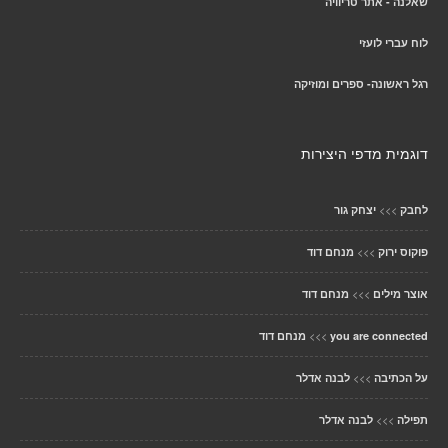
שאלנה - אתר טריוויה
לוח עברי לועזי
רגל ראשונה- ספרים ומוזיקה
דוגמית מדפי היצירות
>>>
לחבק
יצחק גור
>>>
פוקוס ירוק
מנחם דוד
>>>
אוצר מילים
מנחם דוד
>>>
you are connected
מנחם דוד
>>>
על הכתיבה
לבנה אדלר
>>>
תפילה
לבנה אדלר