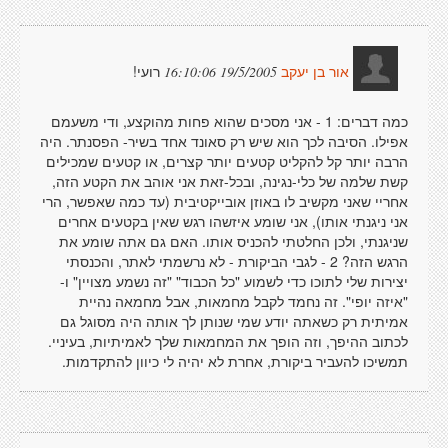
רועי!
19/5/2005 16:10:06
אור בן יעקב
כמה דברים: 1 - אני מסכים שהוא פחות מהוקצע, ודי משעמם
אפילו. הסיבה לכך הוא שיש רק סאונד אחד בשיר- הפסנתר. היה
הרבה יותר קל להקליט קטעים יותר קצרים, או קטעים שמכילים
קשת שלמה של כלי-נגינה, ובכל-זאת אני אוהב את הקטע הזה,
אחריי שאני מקשיב לו באוזן אובייקטיבית (עד כמה שאפשר, הרי
אני ניגנתי אותו), אני שומע איזשהו רגש שאין בקטעים אחרים
שניגנתי, ולכן החלטתי להכניס אותו. האם גם אתה שומע את
הרגש הזה? 2 - לגבי הביקורת - לא נרשמתי לאתר, והכנסתי
יצירות שלי לתוכו כדי לשמוע "כל הכבוד" "זה נשמע מצויין" ו-
"איזה יופי". זה נחמד לקבל מחמאות, אבל מחמאה נהיית
אמיתית רק כשאתה יודע שמי שנותן לך אותה היה מסוגל גם
לכתוב ההיפך, וזה הופך את המחמאות שלך לאמיתיות, בעיניי.
תמשיכו להעביר ביקורת, אחרת לא יהיה לי כיוון להתקדמות.