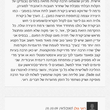
אישית. מכיוון שנשמעו הרבה קולות מחאה בפורום (ובצדק) על
הקלות הבלתי נסבלת של שחרור תגובות ה'אהבתי' לסוגיהן,
נדמה לי שדווקא כשיש ביקורת חשוב לתת אותה בפומבי - כמו
היצירה עצמה (בתוספת רגישות כמובן...). הערך של ביקורת
גלויה הוא גם ליוצר וגם לקהל הקוראים/שומעים כי חוש
הביקורת של כולנו מתחדד אחד מהשני ורמת היצירה עולה. כל
ההקדמה הזאת בשבילך, אור, כי אני מקוה שלא תפגע ומתנצל
מראש שהביקורת שלי תהיה מעט קטלנית הפעם... בבסיס אני
עדיין חושב שיש לך טאצ' טוב שזה מאוד מאוד חשוב אבל הקטע
הזה יותר מדי 'בערך' במיוחד לעומת שתי הדוגמיות הקודמות
שלך שהיו הרבה יותר מדוייקות ומהוקצעות. יש כאן הרבה בעיות
קצב וסאונד ומעבר לכך כביצוע אינסטרומנטלי הוא או ארוך מדי
או לא מספיק מעניין ומתפתח מבחינה דינמית ועיבודית. שני
סיומים לשיר אחד למשל, נשמעים לי מיותרים(הראשון עם
ההליכה לשלישית שלא כל כך אהבתי, והשני בחזרה לאינטרו עם
fade out). שוב סליחה ואני מקוה שתמשיך לשלוח לנו עוד הרבה
מוסיקה ושרק נשתפר כל הזמן מהערות של חברים. רועי.
19/5/2005 18:10:09
רועי גולן