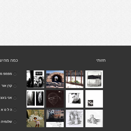
חזותי
כמה מהיוצ
מפמפ מ
קרן אור
אני בעצמ
ה ל ט א ה
שלומית ה