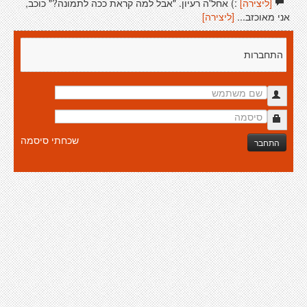
[ליצירה]
:) אחל'ה רעיון. "אבל למה קראת ככה לתמונה?" כוכב,
אני מאוכזב...
[ליצירה]
התחברות
שכחתי סיסמה
התחבר