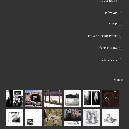
יהונתן בוכניק
אביגיל ארן
סופי ק
מדרשיסטית מהשטח
שונמית גדולה
כתום כתיום
חזותי