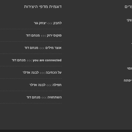
רים
דוגמית מדפי היצירות
צקי
>>>
לחבק
יצחק גור
>>>
פוקוס ירוק
מנחם דוד
>>>
אוצר מילים
מנחם דוד
>>>
you are connected
מנחם דוד
וי
>>>
על הכתיבה
לבנה אדלר
יפתח
>>>
תפילה
לבנה אדלר
>>>
השתחוויה
מנחם דוד