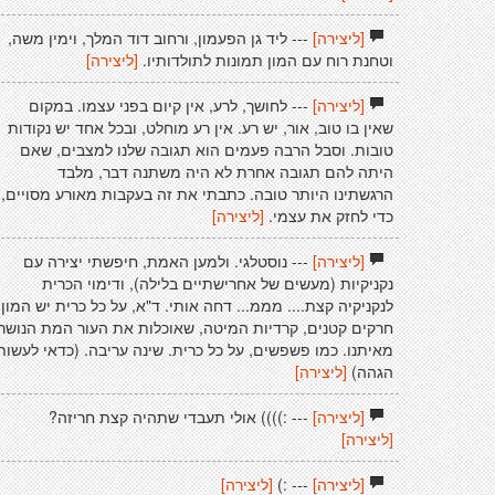
[ליצירה]
--- ליד גן הפעמון, ורחוב דוד המלך, וימין משה,
וטחנת רוח עם המון תמונות לתולדותיו.
[ליצירה]
[ליצירה]
--- לחושך, לרע, אין קיום בפני עצמו. במקום
שאין בו טוב, אור, יש רע. אין רע מוחלט, ובכל אחד יש נקודות
טובות. וסבל הרבה פעמים הוא תגובה שלנו למצבים, שאם
היתה להם תגובה אחרת לא היה משתנה דבר, מלבד
הרגשתינו היותר טובה. כתבתי את זה בעקבות מאורע מסויים,
כדי לחזק את עצמי.
[ליצירה]
[ליצירה]
--- נוסטלגי. ולמען האמת, חיפשתי יצירה עם
נקניקיות (מעשים של אחרישתיים בלילה), ודימוי הכרית
לנקניקיה קצת.... מממ... דחה אותי. ד"א, על כל כרית יש המון
חרקים קטנים, קרדיות המיטה, שאוכלות את העור המת הנושר
מאיתנו. כמו פשפשים, על כל כרית. שינה עריבה. (כדאי לעשות
הגהה)
[ליצירה]
[ליצירה]
--- :)))) אולי תעבדי שתהיה קצת חריזה?
[ליצירה]
[ליצירה]
--- :)
[ליצירה]