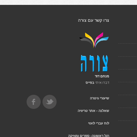
צרו קשר עם צורה
מנחם דוד
דברו איתי
בפייס
שיעורי גיטרה
שאלנה - אתר טריוויה
לוח עברי לועזי
רגל ראשונה- ספרים ומוזיקה