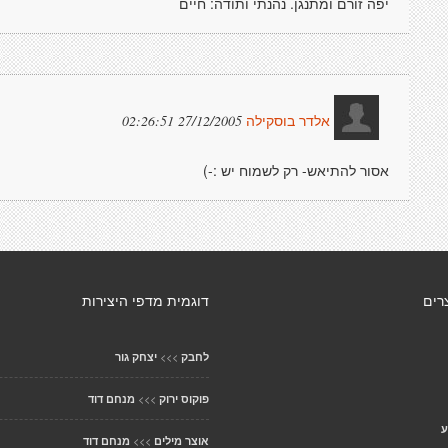
יפה זורם ומתנגן. נהנתי ותודה: חיים
27/12/2005 02:26:51
אלדר בוסקילה
אסור להתיאש- רק לשמוח יש :-)
רים
דוגמית מדפי היצירות
>>>
לחבק
יצחק גור
>>>
פוקוס ירוק
מנחם דוד
ע
>>>
אוצר מילים
מנחם דוד