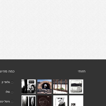
חזותי
כמה מהיוצ
גלעד ק
גולו
גיטל ינט