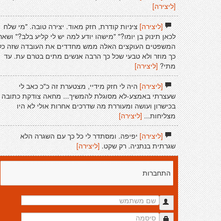
[ליצירה]
[ליצירה]
ציניות קודרת, חזק מאוד. יצירה טובה. "מי שלח
לכאן תינוק בן יומו?" "מישהו יודע למה יש לי קליע בלב?" ושאר
המשפטים העוקצים האלה ממש מחדדים את העובדה שזה כל
כך מוזר ולא טבעי שכל כך הרבה אנשים מתים בטרם עת. עד
מתי?
[ליצירה]
[ליצירה]
היה לי חזק מידיי, מצטערת זה כ"כ כאב לי
שעצרתי באמצע-לא מסוגלת להמשיך... מחאה צודקת כתובה
בכישרון ועושה ומעוררת מה שדרכים אחרות אולי לא היו
מצליחות...
[ליצירה]
[ליצירה]
יפיפה. ומסתדר לי כל כך עם השגרה הלא
שגרתית בנתניה. רק שקט.
[ליצירה]
התחברות