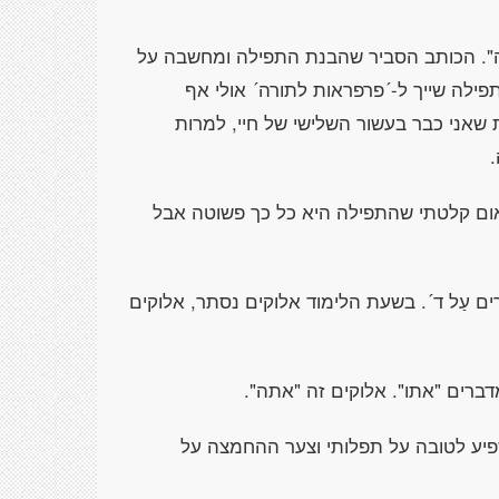
ה". הכותב הסביר שהבנת התפילה ומחשבה על
פילה שייך ל-´פרפראות לתורה´ אולי אף
 שאני כבר בעשור השלישי של חיי, למרות
אום קלטתי שהתפילה היא כל כך פשוטה אבל
רים עַל ד´. בשעת הלימוד אלוקים נסתר, אלוקים
דברים "אתו". אלוקים זה "אתה".
יע לטובה על תפלותי וצער ההחמצה על