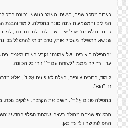
כעבור מספר שנים, פגשתי מאמר בנושא: "כוונה בתפיל
המילים והמשמעות אינה כוונה בתפילה. לימוד והבנת הת
ל-´תורה לשמה´ אבל איננו שייך לתפילה. נחרדתי, למרות
שנושא התפילה מעסיק אותי, טרם זכיתי להתפלל בכוונה.
"התפילה היא ביטוי של אמונה" נקבע באותו מאמר. פת
עדיין רחוקה ממני: "לשוחח עם ד´" זוהי כל הכוונה.
לימוד, ברורים עיוניים, באלה לא פונים אֶל ד´, אלא מדב
זה "הוא".
בתפילה פונים אֶל ד´. חשים את הקרבה. אלוקים נוכח. מ
הרגשתי שמחה מהולה בעצב. שמחת הגילוי החדש שהשפ
התפילות שהיו לי עד כאן.