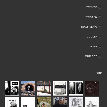
רות מאירי
ערן שיוביץ
על קצה הלשון *
אוופסס .
אייל e
סתם אחת ..
חזותי