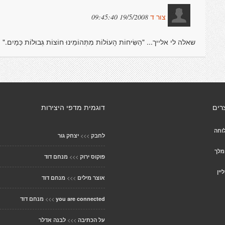
19/5/2008 09:45:40
צור ד
שאלה לי אלייך... "הַשִּׂיחוֹת הָעוֹלוֹת מִתְּהוֹמֵינוּ חוֹצוֹת גְּבוּלוֹת כַּמַ
רים
דוגמית מדפי היצירות
וחה
>>>
לחבק
יצחק גור
מלך
>>>
פוקוס ירוק
מנחם דוד
יין
>>>
אוצר מילים
מנחם דוד
>>>
you are connected
מנחם דוד
>>>
על הכתיבה
לבנה אדלר