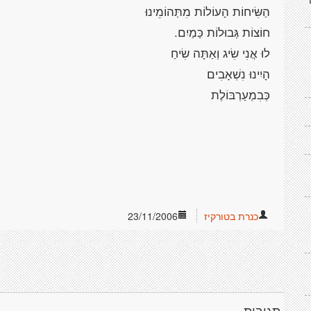
הַשִּׂיחוֹת הָעוֹלוֹת מִתְּהוֹמֵינוּ
חוֹצוֹת גְּבוּלוֹת כַּמַיִם.
לוּ אֲנִי שִׂיג וְאַתָּה שִׂיחַ
הָיִינוּ נִשְׁאָבִים
כְּבִמְעַרְבּוֹלֶת
כנרת בטורקיז
23/11/2006