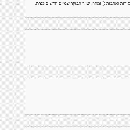
דות ואהבות :) ומחר, יצייר הבוקר שמיים חדשים כּנרת,