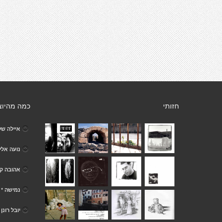
חזותי
כמה מהיוצ
איילה של
נועה אלי
אהובה קל
נמישה *
יובל רונן