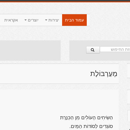
עמוד הבית
יצירות
יוצרים
אקראית
מְעַרְבּוֹלֶת
הַשִּׂיחִים הָעוֹלִים מִן הַכִּנֶּרֶת
סוֹגְדִים לְסוֹדוֹת הַמַּיִם.