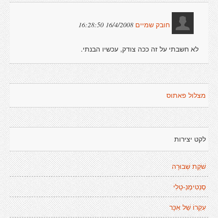
16/4/2008 16:28:50
חובק שמיים
לא חשבתי על זה ככה צודק, עכשיו הבנתי.
מצלול פאתוס
לקט יצירות
שֹׁקֶת שְׁבוּרָה
סֶנְטִימֶנְ-טָלִי
עִקַרוֹ שֵׁל אִכָּר