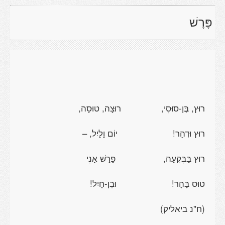
פָּרָשׁ
רוּץ, בֶּן-סוּסִי, רוּצָה, טוּסָה,
רוּץ וּדְהַר! יוֹם וָלָיִל, –
רוּץ בַּבִּקְעָה, פָּרָשׁ אָנִי
טוּס בָּהָר! וּבֶן-חָיִל!
(ח"נ ביאליק)