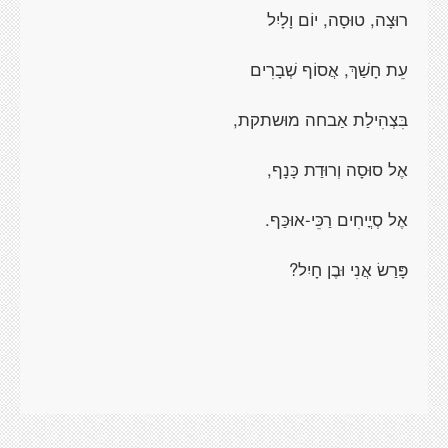
רוּצָה, טוּסָה, יוֹם וָלָיִל
עֵת חָשַׁךְ, אֲסוֹף שְׁבָרִים
בִּצְהִילַת אַבחה מוּשתקת,
אֶל סוּסָה וְרוּדַת כָּנָף,
אֶל סְיֳיחִים רַכֵּי-אוּכַּף.
פָּרַשׂ אֲנִי וּבֶן חָיִל?