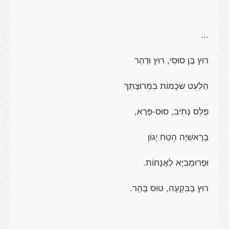
...
רוּץ בֶּן סוּסִי, רוּץ וּדְהַר
הַלְעֵט שכָמוֹת בִּמְרוּצָתְּךָ
פַּלֵּס נְתִיב, סוּס-פֶּרֶא,
בָּרָאשִׁיָה הָטַח יָגוֹן
וּפְרוּמְבִּיָא לַאֲנָחוֹת.
רוּץ בַּבִּקְעָה, טוּס בָּהָר.