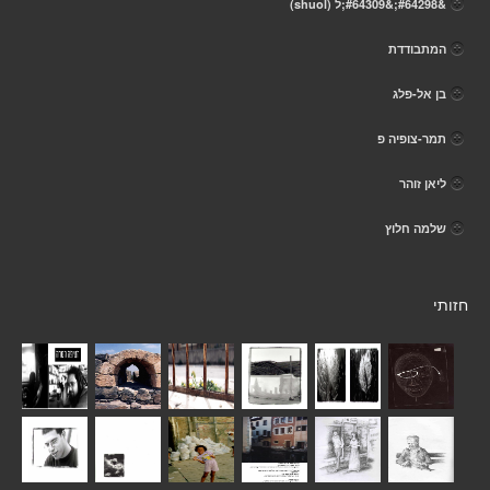
&#64298;&#64309;ל (shuol)
המתבודדת
בן אל-פלג
תמר-צופיה פ
ליאן זוהר
שלמה חלוץ
חזותי