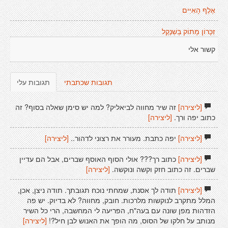
אֶלֶף הָאִיִּים
זִכָּרוֹן מָתוֹק בְּשְׁנֶקֶל
קשור אלי
תגובות שכתבתי
תגובות עלי
[ליצירה]
זה שיר מחווה לביאליק? למה יש סימן שאלה בסוף? זה
כתוב יפה ורך.
[ליצירה]
[ליצירה]
יפה כתבת. מעורר את רצוני לדהור..
[ליצירה]
[ליצירה]
כתוב רך??? אולי הסוף האוסף שברים, אבל הם עדיין
שברים. זה כתוב חזק וקשה ונוקשה.
[ליצירה]
[ליצירה]
תודה לך אסנת, שמחתי נוכח תגובתך. תודה ניצן, אכן,
המלל מתקרב לנוקשות מלרכות. חובק, מחווה? לא בדיוק. יש פה
הזדהות מפן שונה עם בעה"ח, הפריעה לי המחשבה, הרי כל השיר
מנותב על חלקו של הסוס, מה הופך את האנוש לבן חיל?!
[ליצירה]