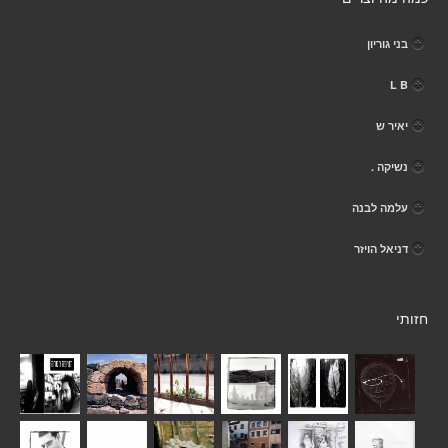
בני גוריון
L B
יאיר ש
נשיקה .
עלמה לבנה
דניאל הויזר
חזותי