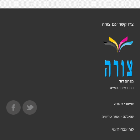
צרו קשר עם צורה
מנחם דוד
דברו איתי
בפייס
שיעורי גיטרה
שאלנה - אתר טריוויה
לוח עברי לועזי