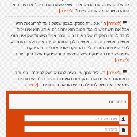
גם ש"כהן שהרג את הנפש אינו רשאי לשאת את ידיו.." אז היכן היא
הטהרה שבהריגה אותה ציינת?
[ליצירה]
[ליצירה]
רן* א.כן. זה נפסק. ב.נכון שנשק נועד להרוג את הרע
אבל אם תשתמש בו נגד הטוב הוא יהרוג גם אותו. הוא אינו יכול
להבדיל. זהו תפקידו של האוחז בו.. [וכבר אמר מישהו"נשק אינו הורג
אנשים. אנשים הורגים אנשים] לכן הטוהר שייך באוחז ולא בנאחז.. ג.
לגבי הפתיחה הזכרת לי: בהפסקת אוכל-אוכלים. בהפסקת
שתיה-שותים.בהפסקת עישון-מעשנים,ובהפסקת אש? נכון.. יורים..
[ליצירה]
[ליצירה]
זר.. לידיעתך,אין בעיה להכניס נשק לביה"כ.. במיוחד
במקומות מועדים וגם במקומות רגועים. בחגים בד"כ יש תורנים
שמגיעים עם נשק לתפילה כי יש הוראה ביטחונית...
[ליצירה]
התחברות