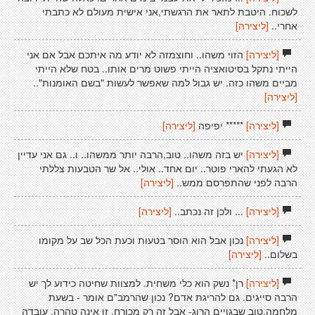
לשכוח. היטבת לתאר את הרגשתי,אני אישית מעולם לא כתבתי
אחרי..
[ליצירה]
[ליצירה]
הזוי משהו.. וחוצמזה לא יודע מה איתכם אבל אם אני
הייתי נתקל בסיטואציה הייתי פשוט מרים אותו.. בטח שלא הייתי
מביים משהו כזה. יש גבול למה שאפשר לעשות "בשם האומנות"..
[ליצירה]
[ליצירה]
***** יפיפה
[ליצירה]
[ליצירה]
יש בזה משהו.. טוב,הרבה יותר ממשהו.. ו.. גם אני עדיין
לא הגעתי להארי פוטר.. יום אחד.. אולי.. אל שר הטבעות צללתי
הרבה לפני שהתפרסם ממש..
[ליצירה]
[ליצירה]
... ולכן זה נכתב..
[ליצירה]
[ליצירה]
נכון אבל הוא הוסר בטעות וכעת הכל שב על מקומו
בשלום..
[ליצירה]
[ליצירה]
רן* נשק הוא כלי משחית. למצוות שחיטה כידוע לך יש
הרבה סייגים. גם להריגת אדם? נכון שהרמב"ם אומר - בשעת
מלחמה,טוב שבגויים הרוג- אבל זה רק מכורח. זו אינה טהרה. עובדה