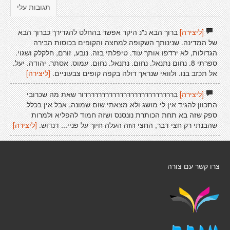
תגובות עלי
[ליצירה]
ברוך הבא נ"נ היקר אפשר בהחלט להגדירך כברוך הבא
של המדינה. שנינותך השקופה למחצה והקופים בכוסות הבירה
הגדולות, לא ירדפו אותך עוד. טיפלתי בזה. נובע, זורם, חלקלק ושגוי.
ספרתי 8. נחום נתנאל. נחום. נתנאל. נחום. עמוס. אסתר. יהודה. יעל.
אל תכזב בנו. ולוואי שנראך דולה בקפה קופים צבעוניים.
[ליצירה]
[ליצירה]
ברררררררררררררררררררררררררור שאת מה שכרובי
התכוון להגיד אין לי מושג ולא מצאתי שום שמונה, אבל אין בכלל
ספק שזה בא תחת הכותרת נונסנס ושזה חמוד להפליא ולמרות
שהבנתי רק חצי דבר, החצי הזה העלה חיוך על פניי... דנדוש.
[ליצירה]
צרו קשר עם צורה