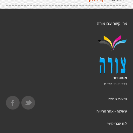
צרו קשר עם צורה
מנחם דוד
דברו איתי
בפייס
שיעורי גיטרה
שאלנה - אתר טריוויה
לוח עברי לועזי