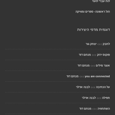
לוח עברי לועזי
רגל ראשונה- ספרים ומוזיקה
דוגמית מדפי היצירות
>>>
לחבק
יצחק גור
>>>
פוקוס ירוק
מנחם דוד
>>>
אוצר מילים
מנחם דוד
>>>
you are connected
מנחם דוד
>>>
על הכתיבה
לבנה אדלר
>>>
תפילה
לבנה אדלר
>>>
השתחוויה
מנחם דוד