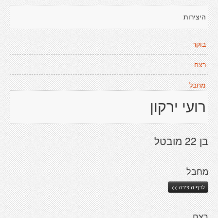
היצירות
בוקר
רצח
מחבל
רועי ירקון
בן 22 מובטל
מחבל
לדף היצירה >>
רצח