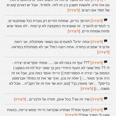
גם את הרע. ולעשות חשבון בין זה לזה. ולמדוד. אבל יש רגעים קטנים
של חסד אם רוצים.
[ליצירה]
[ליצירה]
ההיפך בדיוק. שמחת החיים רק גוברת ככל שמתבגרים,
כי לומדים להעריך. זה שאנרגיות המקפצה לא קיימות - לא אומר שיש
פחות שמחת חיים.
[ליצירה]
[ליצירה]
אתה יודע? לפעמים גם כשאני מסתכלת, אני רואה
אדם זר שמביט בחזרה. אתה רוצה רמז? אני לא מסתכלת במראה.
[ליצירה]
[ליצירה]
??? עוף זה בטח לא אני..... ממתי מקדישים יצירה -
לי-?? מזל שאני לא העוף היחידי כאן כך שאני יכול להיות בשקט:)
המממ גבי יצירה זו המסויימת:)) הייתי אומר כמה נכון, אבל אז זה
היה ארוך מאוד...:-] יאלה זה נכון. ואיך שר את זה נפתלי אברמסון
בדיסק? ...'אני מאמין בך!' [טוב הוא שר את זה על הקב"ה... אבל לא
משנה...-)]
[ליצירה]
[ליצירה]
שיר זה אני? בכל אופן, תודה על הדברים..
[ליצירה]
[ליצירה]
חצוף אחד!!! ושתדע שכנראה הייתי ממש עייפה, באמת
שאין לי הסבר אחר!!!
[ליצירה]