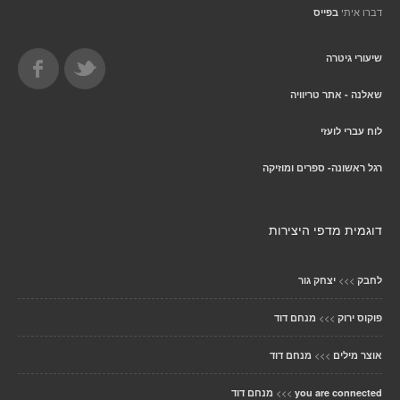
דברו איתי
בפייס
שיעורי גיטרה
שאלנה - אתר טריוויה
לוח עברי לועזי
רגל ראשונה- ספרים ומוזיקה
דוגמית מדפי היצירות
>>>
לחבק
יצחק גור
>>>
פוקוס ירוק
מנחם דוד
>>>
אוצר מילים
מנחם דוד
>>>
you are connected
מנחם דוד