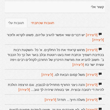
קשור אלי
תגובות שכתבתי
תגובות עלי
[ליצירה]
יש דברים שאי אפשר להגיב עליהם, פשוט לקרוא ולזכור
[ליצירה]
[ליצירה]
מרגש קראתי את כל החלקים. א' כל -השקעת רבות
בכתיבת רשמיך וכתבת זאת בעט רוטטת ובלב בוער ועל כך כל הכבוד
ב' -חשוב להביא את מורשת הזיכרון של החורבן לקהלים רבים ויפה
עשית ישר כח
[ליצירה]
[ליצירה]
משל קסום הבאת לנו.
[ליצירה]
[ליצירה]
והנה ניצני החורף מתחילים לבצבץ, וגם הרצפה הולכת
להיות די רטובה ובוצית. אני בטוחה שיהיה לך טוב...
[ליצירה]
[ליצירה]
מעלה חיוך... תודה!
[ליצירה]
[ליצירה]
לא. לא מאבדים את זה. פשוט לומדים פתאום לראות