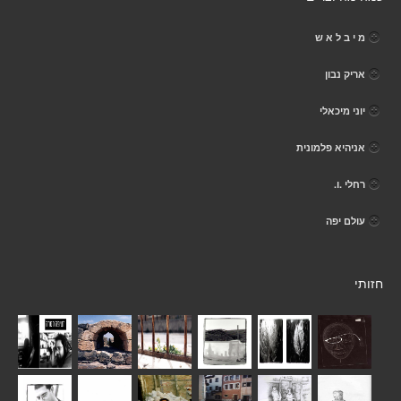
מ י ב ל א ש
אריק נבון
יוני מיכאלי
אניהיא פלמונית
רחלי .ו.
עולם יפה
חזותי