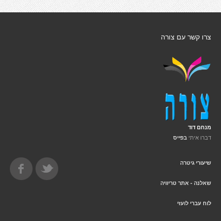
צרו קשר עם צורה
מנחם דוד
דברו איתי
בפייס
שיעורי גיטרה
שאלנה - אתר טריוויה
לוח עברי לועזי