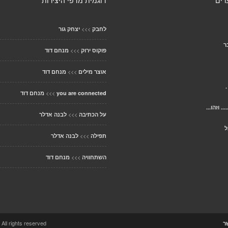
רים
דוגמית מדפי היצירות
>>>
לחבק
יצחק גור
ר
>>>
פוקוס ירוק
מנחם דוד
>>>
אוצר מילים
מנחם דוד
>>>
you are connected
מנחם דוד
.... וזהו...
>>>
על הכתיבה
לבנה אדלר
ל
>>>
תפילה
לבנה אדלר
>>>
השתחוויה
מנחם דוד
ccolo Theme. All rights reserved
ר