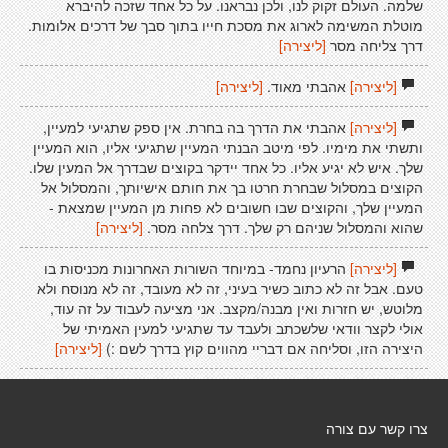
שלמה. העולם זקוק לנו, ולכן נבראנו. על כל אחד שזכה להיברא
מוטלת המשימה לארוג את מסכת חייו בתוך סבך של דרכים אלומות.
דרך צליחה מסר
[ליצירה]
[ליצירה]
אהבתי מאוד.
[ליצירה]
[ליצירה]
אהבתי את הדרך בה בחרת. אין ספק שתגיעי למעיין,
ותשתי את מימיו. לפי מיטב הבנתי המעיין שתגיעי אליו, הוא המעיין
שלך. איש לא יגיע אליו. כל אחד יידקר בקוצים שבדרך אל המעין שלו.
הקוצים במסלול שבחרת חרטו בך את חותם אישיותך, והמסלול אל
המעיין שלך, והקוצים שבו חשובים לא פחות מן המעיין שמצאת -
שהוא והמסלול שניהם רק שלך. דרך צלחה מסר.
[ליצירה]
[ליצירה]
הרעיון נחמד- במיוחד השורות האחרונות מכניסות בו
טעם. אבל זה לא כתוב כשיר בעיני, זה לא מעובד, זה לא מנוסח ולא
מלוטש, יש חזרות ואין מבנה/מקצב. אני מציעה לעבוד על זה עוד,
אולי לקצר וודאי שלשכתב ולעבד עד שתגיעי למעין האמיתי של
היצירה הזו, וסליחה אם דבריי מהווים קוץ בדרך לשם :)
[ליצירה]
צרו קשר עם צורה