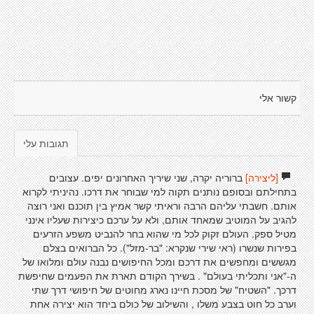
קשור אלי
תגובות עלי
[ליצירה]
ברוריה יקרה, שני שיריך האחרונים יפים. עצובים
בתחילתם ובסופם נותנים תקוה למי שבוחר את דרכו. נהיניתי לקרוא
אותם. חשבתי עליהם הרבה וראיתי קשר אמיץ בין תוכנם ואני רוצה
להגיב על המוטיב שמאחד אותם, ולא על ערכם כיצירות שעליו אינני
מטיל ספק. העולם זקוק לכל מי שהוא בחר להנביט משפע הזרעים
בפירות שנשרו (ראי שירי שנקרא: "בר-מזל"). כל הברואים בצלם
מגששים ומחפשים את דרכם ומכל החיפושים נבנה עולם ומלואו של
ה-"אני ותכליתי בעולם" . בשירך הקודם תארת את הפעמים שחיפשת
דרכך. "השטיח" של מסכת חיינו נארג מחוטים של חיפושי דרך שתי
וערב כל חוט בצבע משלו , והשילוב של כולם ביחד הוא יצירה אחת