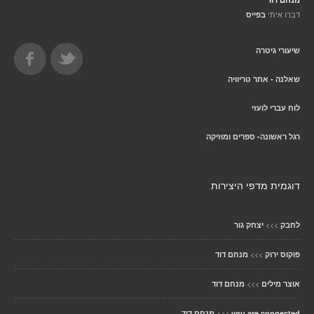
דברו איתי
בפייס
שיעורי גיטרה
שאלנה - אתר טריוויה
לוח עברי לועזי
רגל ראשונה- ספרים ומוזיקה
דוגמית מדפי היצירות
>>>
לחבק
יצחק גור
>>>
פוקוס ירוק
מנחם דוד
>>>
אוצר מילים
מנחם דוד
>>>
you are connected
מנחם דוד