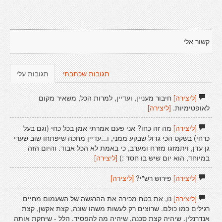
קשור אלי
תגובות שכתבתי
תגובות עלי
[ליצירה]
חיבור מעניין, ועדיין, למרות הכל, משאיר מקום
לאופטימיות.
[ליצירה]
[ליצירה]
מה זה כחו? אני פעם אמרתי אמן בכל כחי (וגם בעל
כרחי) בשקט הכי גדול שבקע ממני, ו...עדיין מחכה שיפתחו שוב שערי
גן עדן, ויתמזגו מזרח ומערב, כי באמת לא הכל אבוד. והיום הזה
במיוחד, הוא יום שיש בו חסד :)
[ליצירה]
[ליצירה]
פירוש רש"י?
[ליצירה]
[ליצירה]
נו, את בטח מכירה את ההרגשה של השעמום מחיים
רגילים כמו כולם. שרוצים רק לעשות משהו שונה, קצת אקשן, קצת
אנדרנלין. שיהיה קצת סכנה, שיהיה מה להפסיד. הלל - שיחקת אותה