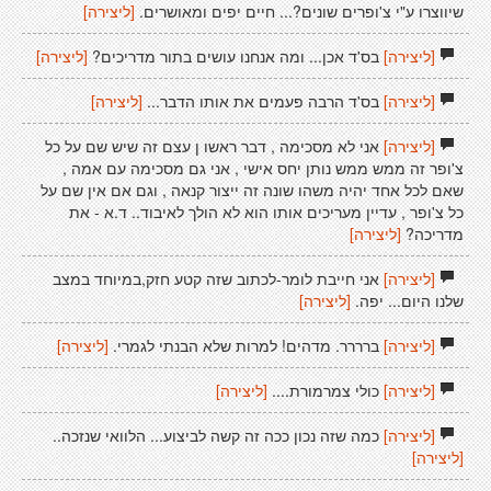
שיווצרו ע"י צ'ופרים שונים?... חיים יפים ומאושרים.
[ליצירה]
[ליצירה]
בס'ד אכן... ומה אנחנו עושים בתור מדריכים?
[ליצירה]
[ליצירה]
בס'ד הרבה פעמים את אותו הדבר...
[ליצירה]
[ליצירה]
אני לא מסכימה , דבר ראשו ן עצם זה שיש שם על כל
צ'ופר זה ממש ממש נותן יחס אישי , אני גם מסכימה עם אמה ,
שאם לכל אחד יהיה משהו שונה זה ייצור קנאה , וגם אם אין שם על
כל צ'ופר , עדיין מעריכים אותו הוא לא הולך לאיבוד.. ד.א - את
מדריכה?
[ליצירה]
[ליצירה]
אני חייבת לומר-לכתוב שזה קטע חזק,במיוחד במצב
שלנו היום... יפה.
[ליצירה]
[ליצירה]
ברררר. מדהים! למרות שלא הבנתי לגמרי.
[ליצירה]
[ליצירה]
כולי צמרמורת....
[ליצירה]
[ליצירה]
כמה שזה נכון ככה זה קשה לביצוע... הלוואי שנזכה..
[ליצירה]