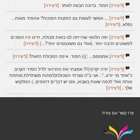
[ליצירה]
חמוד. ברוכה הבאה לאתר.
[ליצירה]
[ליצירה]
... אפשר לעשות גם הזמנות הפוכות? אהפתי מאות...
נפלא.
[ליצירה]
[ליצירה]
יפה הלוואי שהייתה לנו כזאת מכולת, חיינו היו הופכים
לפשוטים הרבה יותר. (אולי גם משעממים יותר?...)
[ליצירה]
[ליצירה]
אממממ... :))) חמוד. איפה המכולת הזאת?
[ליצירה]
[ליצירה]
יורה יקר(ה)!!! אמצתי את ההרהור לליל הסדר הקרוב
כ"אחד מי יודע..".. אני ב"ה סגרתי המכולת(לפחות משתדלת.פותחת
אותה אולי לכמה שעות בשבוע, אם יש דברים דחופים..) המלקוש
שלך..
[ליצירה]
צרו קשר עם צורה