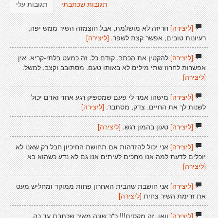
תגובות שכתבתי
תגובות עלי
[ליצירה]
חריזה לא מושלמת, אבל חוצמזה השיר ממש יפה,
רעיונות טובים, אפשר קצת לשפר.
[ליצירה]
[ליצירה]
להקטין את הכתב, קודם כל. זה כמעט בלתי-קריא. אין
אפשרות לחרוז שתי מילים לא באותו טעם. מסתובב וקצב, למשל.
[ליצירה]
[ליצירה]
מישהו אמר לי פעם שמספיק רגע אחד ואדם יכול
לשנות לך את החיים. צדק, מסתבר.
[ליצירה]
[ליצירה]
טעון בהמון רגש.
[ליצירה]
[ליצירה]
אני יכול להזדהות אם תחושת החיכיון חבל רק שאנו לא
יוכלים לדעת למה אנו מחכים לעיתים אנו גם לא נדע כשהוא בא
[ליצירה]
[ליצירה]
אני חושבת שהבית האחרון פחות ממוקד ומחליש מעט
את זרימת השיר צחית
[ליצירה]
[ליצירה]
וואו, זה מקסים!!! כ"כ שונה מאיך שכתבת עד כה,