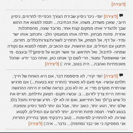
[ליצירה]
[ליצירה]
יוסי- ניכר ניסיון שבירת הצורך הכפייתי לחרוזים, ניסיון
חיובי, שאכן משדרג, משהו, את הכתיבה... תנסה למצוא את הרגש
שבך ולהגדיר אותו ממקום קצת אחר, מרובד שונה, מהסתכלות
אחרת. פחות מבחוץ, תדלה אותו ממעמקי הלב- ותכתוב אותו ישר
ומיד- על דף, אל תמחק, אל תתחייב לשורות/צורות/כללים. תזרום,
תתנגן עם המילים, עם הרגשות, עם הכאבים, תנסה למצוא גם נקודה
שמחה- לתיבול, ואל תתיאש, עד אשר תבוא על סיפוקך!!! ובעצם- מי
אני שאשפוט? ומנגד, הרי לשם כך אנחנו כאן, ואתה כבר יודע- שהכל
מאכפתיות ואהבה... היה בטוב, איה :)
[ליצירה]
[ליצירה]
יוסי יקירי, לא פיספסת דבר, אם היא האחת של חייך,
תלחם עכשיו- אף פעם לא מאוחר (החרוז יצא בטעות...) אם מרגיש
שוויתרת מוקדם מדי: א. זה לא נכון, כנראה שלאז זו היתה ההרגשה
ואיתה היית צריך לזרום... ב. עכשיו תקום- תצעק ותילחם, תגייס את
כל שיש בך/לך ואל תתייאש, ואם זה לא ילך- תדע שניסית ותוכל בלב
שלם יותר, רגוע יותר, כואב יותר, אבל גם יותר למוד ניסיון ומפוכח.
בנוגע לשיר- תנסה פחות חרוזים, יותר לזרום עם המילים, לקטוע
שורות, לא להתחייב לסיומות... (טוב נידבקתי ממך בחיידק החרזת,
אני מפסיקה כי אני כבר נסחפת)... נדבר... איה:)
[ליצירה]