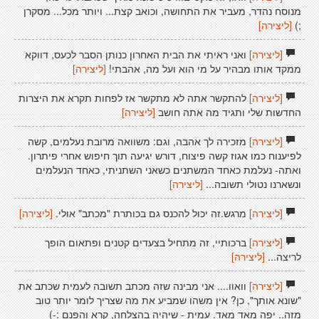
מנוסח נהדר, מעביר את התחושה, וכואב קצת... ויותר מכל... מסקרן
;)
[ליצירה]
[ליצירה]
ואני ראיתי את הבית האחרון כנותן הסבר לכעס, דווקא
ממקד אותו מבהיר על מי הוא ועל מה, אהבתי!
[ליצירה]
[ליצירה]
להתקשר אתה לא מתקשר אז לפחות תקרא את היצרות
החדשות שלי ותגיד מה אתה חושב
[ליצירה]
[ליצירה]
מזכירה לך אהבה, וגם: משוואה מרובת נעלמים, קשה
לפיענוח כמו אגוז קשה פיצוח, דורש יגיעה תוך חיפוש אחרי פיתרון.
ואתה- נעלמת כאחד המשתנים כשאני השתניתי, כאחד הנעלמים
ונשארנו נטולי תשובה...
[ליצירה]
[ליצירה]
מרגש.זה יכול להכנס גם בכותרת "מכתב" אולי.
[ליצירה]
[ליצירה]
ברכותיי, זה מתחיל בצעדים קטנים ופתאום הופך
לריצה...
[ליצירה]
[ליצירה]
וואוו.... אני מבינה שזה מכתב תשובה לעמית שכתב את
"שונא אותך", כן? אין משהו שמביע את מה שצריך לומר יותר טוב
מזה.. יפה מאד מאד. עמית - שיהיה בהצלחה, קרא והפנם :-)