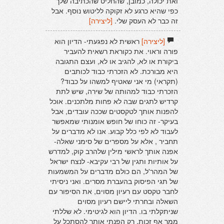
ואת יכולה, כמובן, שהחליט שהכתיבה שלך
כפי שהיא כרגע לא זקוקה לליטוש נוסף. אבל
זה כבר לא העסק שלי.
[ליצירה]
[ליצירה]
ראשית לא נפגעתי- הדיון הוא
פורה וראוי. את כקוראת רשאית להעביר
ביקורת או לא, להגיב או לא, ועצם התגובה
היא מבורכת. לא הזכרתי כבוד לכותבים
(תקראי) מי אני שאטיף למשהו על כבוד?
הזכרתי כבוד למהותה של שירה, שיש לתת
קרדיש לתגים שבה לא פחות מלתכנים. אוכל
להפנות אותך לטקסטים שככה עובדים, אבל
בעיקר- זה כוחו של חופש אומנותי שמאפשר
לעבוד לא לפי כלל קבוע. אנו לא מדברים על
תחביר , אלא על מספרים של סימני שאלה-
אפנה אותך לראשי מילין שלהרב קוק, למדרש
על אותיות ותגין של רבי עקיבא- לנצח ישראל
של המהר'ל, הם כולם מדברים על המשמעות
של תגי הפיסוק בהעברת מסרים. ואני ניסיתי
לחבר טקסט עם רעיון מסוים, את הסיפור עם
השאלה ובחרתי ליישם רעיון מסוים
שניתקלתי בו. הדיון הוא לגיטימי. לא שללתי
ממך אף זכות, רק הפנתי אותך להסתכל על