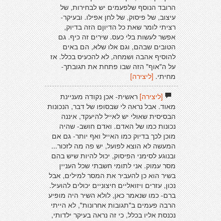
הרובד הנוסף שלפעמים יש לבחירות, של
עיצוב, של פיסוק, של לחן אפילו. ובעיקר-
רציתי לומר שאת כל הדיוןם הזה בדיוק,
אפשר לעשות בלי כעס. שירים זה כיף. גם
הטובים שבהם, וגם אלו שלא, הם באים
להוסיף אהבה ושמחה, לא להכעיס בכלל. אז
על ה"אוף" הזה שבו פתחת את תגובתך-
מחיתי.
[ליצירה]
[ליצירה]
ראשית- אכן נקודה מעניינת
מאוד. אבל נראה לי שבסופו של דבר, הנכונות
הבסיסית שאולי יש לאייל להיעקד, איננה
נכונות כמו של האדם. ואדם חושב- שהיה
מוכן לכך בדיוק כמו האייל ואף יותר- גם אם
המעשה לא הוצא לפועל, יש פה מה לזכור...
ובנוגע לסימני הפיסוק, יכול להיות שיש בהם
מסר עמוק. אני לתומי חשבתי שכל העניין
בשיר הוא כן להעביר את המסר למילים, אבל
נכון, עזרים ויזואליים חיצוניים יכולים להועיל.
ברם- כמו שנאמר כאן, לולא השיר היה מופיע
הרבה פעמים ב"תגובות אחרונות", לא הייתי
נכנסת אליו בכלל, כי זה נראה בעיקר ילדותי,