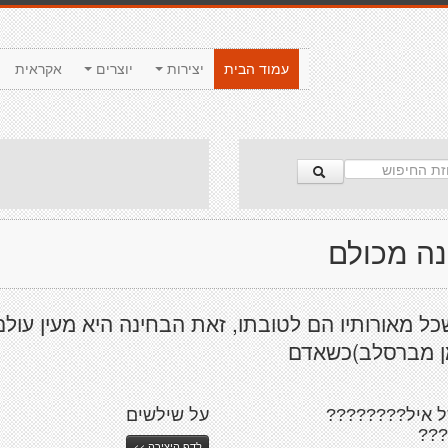
עמוד הבית
יצירות
יוצרים
אקראית
ה מכולם
שכל מאורותיו הם לטובתו, זאת הבחינה היא מעין עול
מן מברסלב)כשאדם
ל איל????????
על שילשים
??
לדף היצירה >>