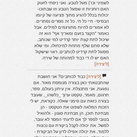
לשמיני וכו') מעל לטבע. ואני ניסתי לזעוק
האם רוחניות זו שמעל הטבע וזו שבתוכו-
יכולות בכלל להגיע מתוך פציעה של קיומו
הבסיסי- חיי כל חי. כל זה מסרים נסתרים.
לא אמורים להיות מתורגמים למילים. אבל
כאמור "הקצר בזעם ומאריך אף" הוא זה
שיכול לתת קצת יותר קרדיט למי שכותב,
שלא סתם שלף מתחת למיכחולו, ומי שלא
מסוגל לתת קרדיט לכותבים. ראוי שישקול
האם יש לו די כבוד למהותה של שירה.
[ליצירה]
[ליצירה]
כבוד לכותבים? אני חושבת
שהתבטאתי כאן בצורה מנומסת מאוד. אם
נפגעת, אני מתנצלת. אין עיתון בעולם, ספר,
תרגום, מאמר, טקסט ערוך _כלשהו_, שעובד
בצורה כזאת עם סימני שאלה. כקוראת, יש לי
הזכות המלאה לשפוט את הטקסט - הן
מבחינת תוכן, הן מבחינת סגנון - ולהואיל
בטובי לספר לך אם לדעתי המסר לא עובר,
למשל. את יכולה לקבל ביקורת עם נכונות
ללמוד, את יכולה אפילו לדון על הביקורת -