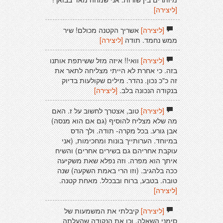
[ליצירה]
[ליצירה]
אשריך הקטנה מכולם! שיר
ממש נחמד. תודה
[ליצירה]
[ליצירה]
וואי!! איזה מזל ששיתפת אותנו
בזה. כי אחרת לא הייתי מצליחה לתאר את
זה כ"כ נכון. נהדר. מילים שקולעות בדיוק
בנקודה הנכונה בלב.
[ליצירה]
[ליצירה]
טוב, אצטרך לחשוב על ז. האם
מה שלא מצליח להוסיף (גם אם הוא מנסה)
אבן גורע. בכל מקרה- תודה. ולך הדס
במיוחד. הערותייך בונות ומחכימות, (אני
עוקבת אחריהם גם בשירים אחרים) והשיח
איתך הוא מפרה. וזה נפלא שאת משקיעה
ככה בלהגיב. (וזו הרי באמת השקעה) שנה
טובה. בטבע, ברוח ובבכלל. מאחת קטנה.
[ליצירה]
[ליצירה]
קיבלתי את המשמעות של
סימני השאלה. וכן את הנקודה שהעלתה