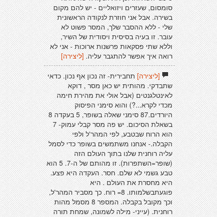
סומסום, שעזרים ויזואליים - יש להם מקום
בשירה. אבל אני חוזרת לנקודה הראשונית
שלי - ללא ההסבר שלך, המסר פשוט לא
עובר. זו בעיה בסיסית ויסודית של השיר,
וללא שתי פסקאות פרשנות ארוכות - אני לא
רואה איך אפשר להתגבר עליה.
[ליצירה]
[ליצירה]
תחבירית- זה נכון אף נכון. כדאי
שתבדקי. מהותית יש כאן מסר , דוקא
לאינטלגנטים (אבל אולי את מהירת חימה
מכדי לקרא...?) והוא סימני הפיסוק
היורדים.87 סימני שאלה בשופר, 5 בעקדה 8
בשאלת הסיכום. יש פה מסר קבלי עמוק- 7
הוא הרוח שבטבע, לפי המהר'ל ולפי
הקבלה.- אנחנו משתמשים בשופר כדי לסמל
עליה רוחנית שלנו בתוך העולם הזה
(שופר=השתפרות). זו מהותם של ה-7. 5 הוא
טבע גשמי לא שלם. חסר. העקדה היא פצע.
היא מחסרת את העולם . היא
פוגעתבשלמותו. 8= רוח. כך מסביר המהר'ל,
וכך מקובל בקבלה. המספר 8 מסמל מהות
רוחנית. (עייני- מילה לשמונה, שמחת תורה