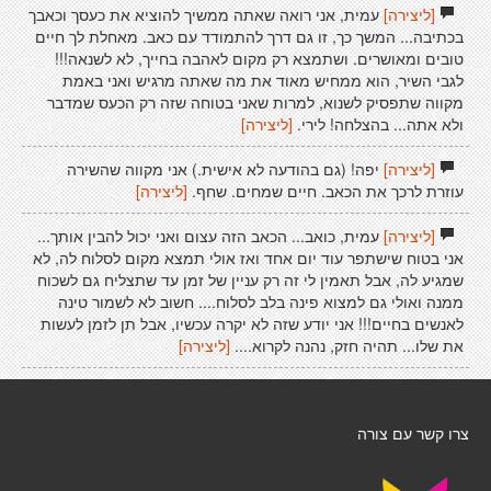
[ליצירה]
עמית, אני רואה שאתה ממשיך להוציא את כעסך וכאבך
בכתיבה... המשך כך, זו גם דרך להתמודד עם כאב. מאחלת לך חיים
טובים ומאושרים. ושתמצא רק מקום לאהבה בחייך, לא לשנאה!!!
לגבי השיר, הוא ממחיש מאוד את מה שאתה מרגיש ואני באמת
מקווה שתפסיק לשנוא, למרות שאני בטוחה שזה רק הכעס שמדבר
ולא אתה... בהצלחה! לירי.
[ליצירה]
[ליצירה]
יפה! (גם בהודעה לא אישית.) אני מקווה שהשירה
עוזרת לרכך את הכאב. חיים שמחים. שחף.
[ליצירה]
[ליצירה]
עמית, כואב... הכאב הזה עצום ואני יכול להבין אותך...
אני בטוח שישתפר עוד יום אחד ואז אולי תמצא מקום לסלוח לה, לא
שמגיע לה, אבל תאמין לי זה רק עניין של זמן עד שתצליח גם לשכוח
ממנה ואולי גם למצוא פינה בלב לסלוח.... חשוב לא לשמור טינה
לאנשים בחיים!!! אני יודע שזה לא יקרה עכשיו, אבל תן לזמן לעשות
את שלו... תהיה חזק, נהנה לקרוא....
[ליצירה]
צרו קשר עם צורה