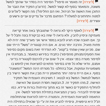
[ליצירה]
זה מאמר או סיפור? הסיפור היה בסדר עד שהפך למשל
משונה, והמאמר בסוף לא קשור למשל. (הדוצ'ון הפקיד את הגבר על
התוכן ואת האשה על הניהול, ואז הם החליפו?) מה הקשר ל'עליונים
למטה ותחתונים למעלה'? הפתגם מדבר על צדיקים עניים ורשעים
עשירים.
[ליצירה]
[ליצירה]
לאסף היקר לא נראה לי שתגובתך באה אחר קריאה
מעמיקה וניסיון להבין, ולא נראה לי שזה בא כביקורת בונה וחבל לי על
כך. אם תגובה שכזו תגיע להבא במסר אישי אני מעריך שזה יהיה לא
פחות מועיל, והרבה יותר נעים. א. אם היה קטגוריה "משל" הייתי שׂם
שם. מכיוון שאין-שמתי ב"קטע". לא הגדרתי זאת בשום מקום כסיפור
ואת הסוף(המנותק מהסיפור) כתבתי בפירוש כמאמר. ב.מבחינתי אין
לסיפור מטרה בפני עצמו- אין לי שום עניין להיכנס לקטגוריה בדיוני.
אמנם, וודאי שלא כל פרט בסיפור מתאים למציאות ואין לחפש בו
משמעויות עמוקות, אבל בהחלט- כל מטרתו הינה המשל "המשונה"
בסוף. ג.אם היית טיפה יותר מתאמץ היית מבין את הקשר הישיר בין
המשל לנמשל: המשל בא לבטא: 1.חשיבותו העצמית של תפקיד
האישה. 2.מהו תפקיד זה. 3.הבקשה חסרת הטעם של האישה
להחליף התפקידים כאשר זה בא מתוך נחיתות/ בורות גרידא. כמו
שניסיתי להבהיר- בעניין המציאות בתחילת הסיפור למשל- אין
התאמה למציאות האמיתית, והמטרה הייתה להראות שהתחלופה
הנ"ל היא טיפשית, וניסיתי להביע את זה ע"י כך שכאילו בתחילה היה