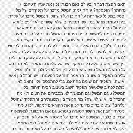
האם הפצת דבר ה' בעולם (אם הבנתי נכון את עניין ה'טיזנבו')
נדחתה? הופסקה? עוד דוגמה: המשל מדבר על תפקידם של מל
ופמל במפעל כאחריות על התוכן ועל השיווק, הנמשל מדבר על עקרת
בית לעומת מנהל בנק. שני תפקידים שלא קשורים לא ל'עיצוב' ולא
ל'ניהול' הבית היהודי (לפחות - מנהל הבנק לא בהכרח ממלא את
תפקידו כמנהל\משווק הבית היהודי). המשל מדבר על הרבה מעבר
לתפקידי האיש והאישה. הוא עוסק בתקופת חניכותם, בקשר האישי
עם ה"דוצ'ון", בהרס העולם הישן ומעבר לעולם החדש (הכוונה לגירוש
מגן עדן או למעבר לחברה מודרנית?). אבל הוא לא עונה על השאלה
"למה האישה רוצה את התפקיד האיש?". הוא גם לא עוסק בהבדלים
בין איש ואישה, אלא רק בתפקיד שהוטל עליהם. המאמר לא מתבסס
על המשל: המשל טוען שיש הבדל בין מל לפמל ולכן הדוצ'ון הטיל
עליהם תפקידים שונים. המאמר חוזר על הטענות - יש הבדל בין איש
ואישה, ותפקידיהם שונים בהתאם, בלי להתבסס עליו (האם לא
יכולת לכתוב שלאישה תפקיד חשוב בעיצוב הבית היהודי בלי
המשל?). גם המשל וגם המאמר לא מסבירים את הטענות - מה
ההבדל בין איש לאישה? מה הקשר בין תכונותיהם והתפקיד שהוטל
עליהם? ציטוט בד"כ מיועד לכוון את הקוראים למקור, לכן טעיתי
וניסיתי להבין את הקשר לסוגיה בגמרא. גם אם התכוונת למשמעות
המילים בלבד, המשפט לא מדבר על אי-סדר אלא על עיוות צדק -
אנשים שמגיע להם להיות 'למעלה' נמצאים 'למטה'. לפי המאמר
שלך לא מדובר על 'למטה'\'למעלה', לא מדובר על מעמדות, מדובר