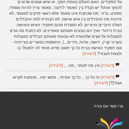
על תפקידים. האם העולם באמת הפוך, או שיש אנשים שרוצים
להפוך אותו? יש הבדל בין 'מאמר' ל'דעה'. מאמר צריך להיות מסודר,
מפורט, ברור. מה שכתבת אינו מאמר אלא ראשי פרקים למאמר. לא
פירטת מה ההבדלים בין איש ואישה. לא הבהרת למה ההבדלים
האלה חיוביים וחיוניים. לא הסברת מהם תפקידי האיש והאישה
בבית היהודי ואיך הם נובעים מאותם מאפיינים. לא כתבת מה גורם
למגבלות על נשים שלכאורה לא נובעות מאותם הבדלים (מגבלות
בענייני קניין, ירושה, עדות, נדרים...). התוספת בסוגריים בעייתית -
אם תפקיד האישה בבית כל כך חשוב מדוע מותר לה 'למעול' בו
ולצאת לעבוד?
[ליצירה]
[ליצירה]
אין מה לאמר , מה ...
[ליצירה]
[ליצירה]
זה כל כך... כל כך אמיתי.. ממש יפה.. מוזמנת לקרוא
אצלי[?]
[ליצירה]
צרו קשר עם צורה