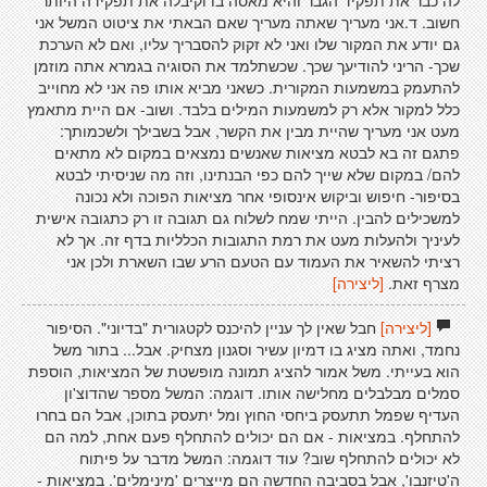
לה כבר את תפקיד הגבר והיא מאסה בו וקיבלה את תפקידה היותר
חשוב. ד.אני מעריך שאתה מעריך שאם הבאתי את ציטוט המשל אני
גם יודע את המקור שלו ואני לא זקוק להסבריך עליו, ואם לא הערכת
שכך- הריני להודיעך שכך. שכשתלמד את הסוגיה בגמרא אתה מוזמן
להתעמק במשמעות המקורית. כשאני מביא אותו פה אני לא מחוייב
כלל למקור אלא רק למשמעות המילים בלבד. ושוב- אם היית מתאמץ
מעט אני מעריך שהיית מבין את הקשר, אבל בשבילך ולשכמותך:
פתגם זה בא לבטא מציאות שאנשים נמצאים במקום לא מתאים
להם/ במקום שלא שייך להם כפי הבנתינו, וזה מה שניסיתי לבטא
בסיפור- חיפוש וביקוש אינסופי אחר מציאות הפוכה ולא נכונה
למשכילים להבין. הייתי שמח לשלוח גם תגובה זו רק כתגובה אישית
לעיניך ולהעלות מעט את רמת התגובות הכלליות בדף זה. אך לא
רציתי להשאיר את העמוד עם הטעם הרע שבו השארת ולכן אני
מצרף זאת.
[ליצירה]
[ליצירה]
חבל שאין לך עניין להיכנס לקטגורית "בדיוני". הסיפור
נחמד, ואתה מציג בו דמיון עשיר וסגנון מצחיק. אבל... בתור משל
הוא בעייתי. משל אמור להציג תמונה מופשטת של המציאות, הוספת
סמלים מבלבלים מחלישה אותו. דוגמה: המשל מספר שהדוצ'ון
העדיף שפמל תתעסק ביחסי החוץ ומל יתעסק בתוכן, אבל הם בחרו
להתחלף. במציאות - אם הם יכולים להתחלף פעם אחת, למה הם
לא יכולים להתחלף שוב? עוד דוגמה: המשל מדבר על פיתוח
ה'טיזנבו', אבל בסביבה החדשה הם מייצרים 'מינימלים'. במציאות -