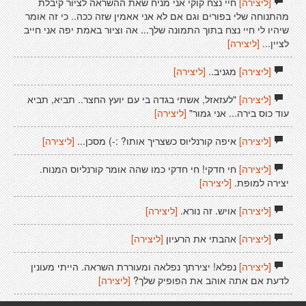
[ליצירה]
חיי נצח קוקי אני מניח שאת ההשראה לציור קיבלת
מהתנוחה שלי בפורים וגם אם לא אני אאמין שזה ככה.. כי זה אומר
שיהיו לי חיי נצח בתוך התמונה שלך... אה וציור באמת יפה אני חייב
לציין...
[ליצירה]
[ליצירה]
מגניב..
[ליצירה]
[ליצירה]
"לעזאזל, אשתי בגדה בי עם יועץ החצר.. תביא, תביא
עוד כוס בירה... אני גמור"
[ליצירה]
[ליצירה]
איפה קורנליוס כשצריך אותו? :-) מסכן...
[ליצירה]
[ליצירה]
חי חדקי! חי חדקי כמו שהה אומר קורנליוס המנוח.
יצירה למופת.
[ליצירה]
[ליצירה]
אויש. זה נורא.
[ליצירה]
[ליצירה]
אהבתי את הרעיון
[ליצירה]
[ליצירה]
נפלא! יצירתך נפלאה ומעוררת השראה. הייתי מעונין
לדעת אם אתה אוהב את הפופיק שלך?
[ליצירה]