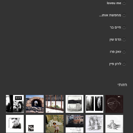
loveu me
מחפשת אותו...
חיים בר
הדס שין
זאק פרו
לירון פיין
חזותי