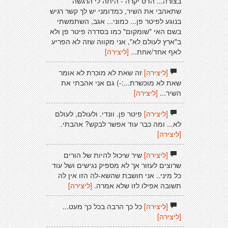
בצורה... הדס יקרה - היתה לי הרגשה
שתאהבי את השיר, כמדומני יש לך קשר רגיש
בנוגע לפיטר פן... כמוני... אגב, השתמשתי
בשם האי "שומקום" כמו בסדרה פיטר פן ולא
ב"ארץ לעולם לא", אני מקווה שזה לא הפריע
לאף אחד/אחת...
[ליצירה]
[ליצירה]
זה שאת לא מוכרת לא אומר
שאת לא מוכשרת...:-) גם אני אהבתי את
השיר...
[ליצירה]
[ליצירה]
פיטר פן. וונדי. ולעולם, לעולם
לא... ומה כבר עוד אפשר לבקש? אהבתי.
[ליצירה]
[ליצירה]
שיר שיכול להיות של הורים
שרוצים לעזור אך לא מספיק נגישים ושל עוד
כל מיני.. אני חושבת שהשא-לה הזו אין לה
תשובה אפילו לזו שלא אמרה.
[ליצירה]
[ליצירה]
כל כך הרבה בכל כך מעט...
[ליצירה]