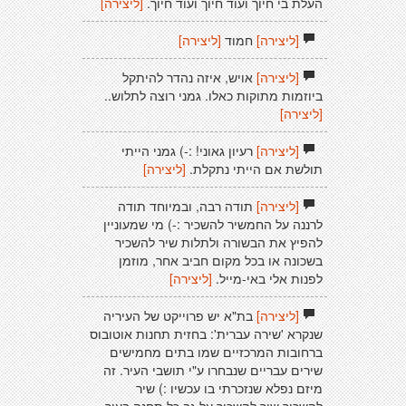
העלת בי חיוך ועוד חיוך ועוד חיוך.
[ליצירה]
[ליצירה]
חמוד
[ליצירה]
[ליצירה]
אויש, איזה נהדר להיתקל
ביוזמות מתוקות כאלו. גמני רוצה לתלוש..
[ליצירה]
[ליצירה]
רעיון גאוני! :-) גמני הייתי
תולשת אם הייתי נתקלת.
[ליצירה]
[ליצירה]
תודה רבה, ובמיוחד תודה
לרננה על החמשיר להשכיר :-) מי שמעוניין
להפיץ את הבשורה ולתלות שיר להשכיר
בשכונה או בכל מקום חביב אחר, מוזמן
לפנות אלי באי-מייל.
[ליצירה]
[ליצירה]
בת"א יש פרוייקט של העיריה
שנקרא 'שירה עברית': בחזית תחנות אוטובוס
ברחובות המרכזיים שמו בתים מחמישים
שירים עבריים שנבחרו ע"י תושבי העיר. זה
מיזם נפלא שנזכרתי בו עכשיו :) שיר