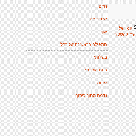
חיים
ארס-קינה
יומן של
שׁוֹךְ
שיר להשכיר
התפילה הראשונה של רחל
בַּשְׁלוּת?
ביום הולדתי
פחות
נדמה מתוך כיסוף