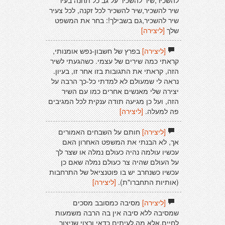
להשכיר,שיר להשכיר על גב כל תחנה בעיר
שיר להשכיר,שיר להשכיר לכל זקנה, לכל צעיר
שיר להשכיר,גם בשבילך!: בחר את המשפט
שלך
[ליצירה]
[ליצירה]
בפרץ של חשבון-נפש אומנותי,
קראתי כמה שירים של עצמי. כשהגעתי לשיר
הזה, קראתי את התגובות בזו אחר זו, בעיון.
נראה לי שמעולם לא למדתי כל-כך הרבה על
יצירה שלי מאנשים אחרים כמו עם השיר
הזה, ועל כן מגיעה תודה ענקית לכל המגיבים
פה למעלה.
[ליצירה]
[ליצירה]
חותם על השבחים האמורים
אך, לא הבנתי את המשפט האחרון האם
עכשיו עולמה נהיה כעולם נמלה או שצר לך
על העולם שהיה צר כעולם נמלה שאם כן
עכשיו כשנחרב יש בו פוטנציאל של התרחבות
(אותיות התחברו"ת).
[ליצירה]
[ליצירה]
מסיבה כמסובב מסכים
שמסיבה ללא סיבה אין בה הרבה משמעות
לחיים,אלא מה,לעיתים כדאי ורצוי שניצור