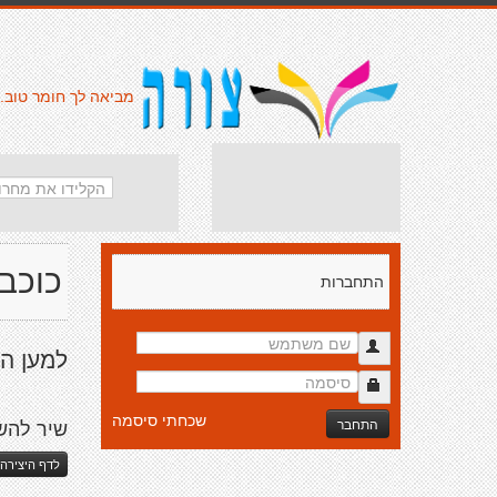
מביאה לך חומר טוב.
כוכב
התחברות
למען ה
שכחתי סיסמה
התחבר
שיר להש
לדף היצירה 