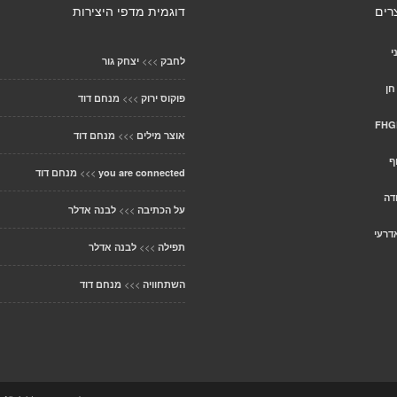
רים
דוגמית מדפי היצירות
י
>>>
לחבק
יצחק גור
חן
>>>
פוקוס ירוק
מנחם דוד
FHG
>>>
אוצר מילים
מנחם דוד
ף
>>>
you are connected
מנחם דוד
דה
>>>
על הכתיבה
לבנה אדלר
דרעי
>>>
תפילה
לבנה אדלר
>>>
השתחוויה
מנחם דוד