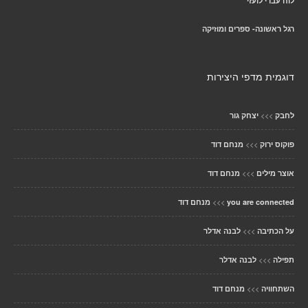
לוח עברי לועזי
רגל ראשונה- ספרים ומוזיקה
דוגמית מדפי היצירות
>>>
לחבק
יצחק גור
>>>
פוקוס ירוק
מנחם דוד
>>>
אוצר מילים
מנחם דוד
>>>
you are connected
מנחם דוד
>>>
על הכתיבה
לבנה אדלר
>>>
תפילה
לבנה אדלר
>>>
השתחוויה
מנחם דוד