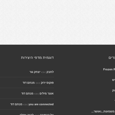
רים
דוגמית מדפי היצירות
Frozen 
>>>
לחבק
יצחק גור
יש
>>>
פוקוס ירוק
מנחם דוד
ק
>>>
אוצר מילים
מנחם דוד
>>>
you are connected
מנחם דוד
מעות...ואושר...
>>>
על הכתיבה
לבנה אדלר