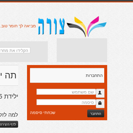
מביאה לך חומר טוב.
תה י
התחברות
ילידת 85. ביקורת זה טוב.
שכחתי סיסמה
התחבר
למה לזקנ
לדף היצירה 