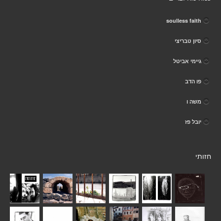
soulless faith
סיון טבריצי
גיימי אביטל
פו הדב
משה ו
יובל פז
חזותי