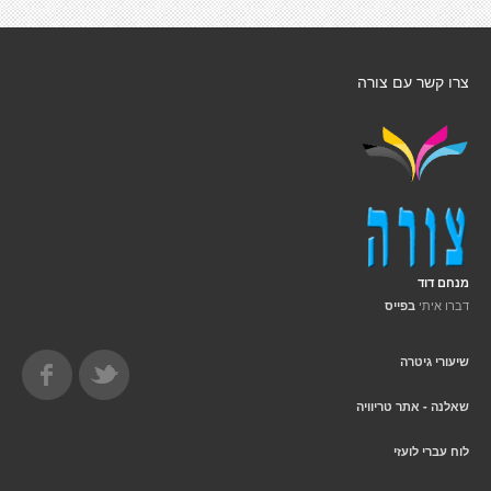
צרו קשר עם צורה
מנחם דוד
דברו איתי
בפייס
שיעורי גיטרה
שאלנה - אתר טריוויה
לוח עברי לועזי