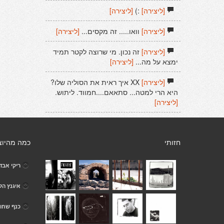
[ליצירה]
:)
[ליצירה]
[ליצירה]
וואו..... זה מקסים...
[ליצירה]
[ליצירה]
זה נכון. מי שרוצה לקטר תמיד
ימצא על מה...
[ליצירה]
[ליצירה]
XX איך ראית את הסוליה שלו?
היא הרי למטה... סתאאם....חמווד. ליתוש.
[ליצירה]
חזותי
כמה מהיוצ
ריקי אבדי
איגנץ הל
כנף שחו