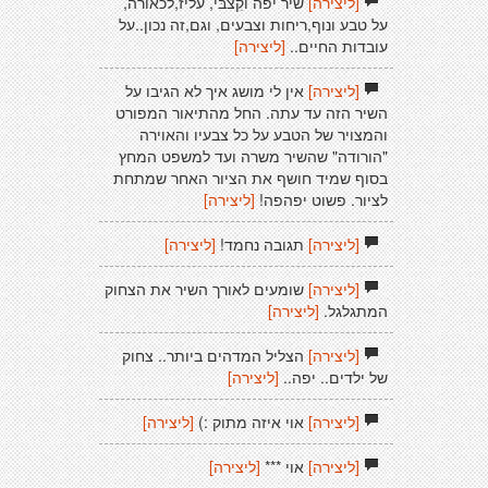
[ליצירה]
שיר יפה וקִצבּי, עליז,לכאורה,
על טבע ונוף,ריחות וצבעים, וגם,זה נכון..על
עובדות החיים..
[ליצירה]
[ליצירה]
אין לי מושג איך לא הגיבו על
השיר הזה עד עתה. החל מהתיאור המפורט
והמצויר של הטבע על כל צבעיו והאוירה
"הורודה" שהשיר משרה ועד למשפט המחץ
בסוף שמיד חושף את הציור האחר שמתחת
לציור. פשוט יפהפה!
[ליצירה]
[ליצירה]
תגובה נחמד!
[ליצירה]
[ליצירה]
שומעים לאורך השיר את הצחוק
המתגלגל.
[ליצירה]
[ליצירה]
הצליל המדהים ביותר.. צחוק
של ילדים.. יפה..
[ליצירה]
[ליצירה]
אוי איזה מתוק :)
[ליצירה]
[ליצירה]
אוי ***
[ליצירה]