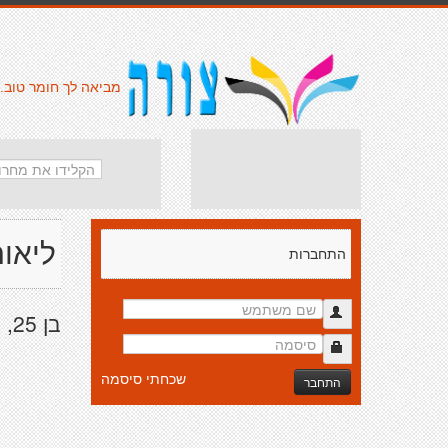
מביאה לך חומר טוב.
ליאור
התחברות
בן 25, תושב ת"א וסטודנט באוני' ת"א
שכחתי סיסמה
התחבר