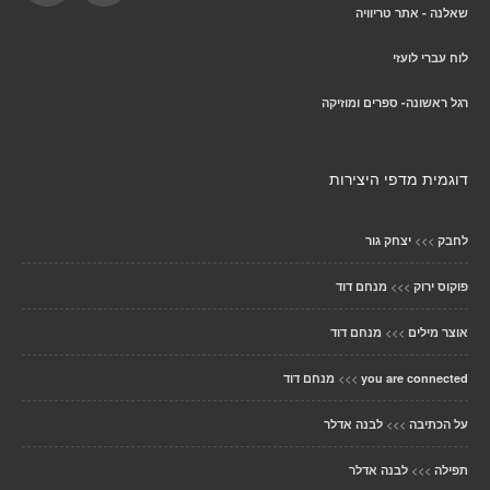
שאלנה - אתר טריוויה
לוח עברי לועזי
רגל ראשונה- ספרים ומוזיקה
דוגמית מדפי היצירות
>>>
לחבק
יצחק גור
>>>
פוקוס ירוק
מנחם דוד
>>>
אוצר מילים
מנחם דוד
>>>
you are connected
מנחם דוד
>>>
על הכתיבה
לבנה אדלר
>>>
תפילה
לבנה אדלר