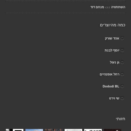
>>>
השתחוויה
מנחם דוד
כמה מהיוצרים
אהד שורק
יוסף לבנת
גן נעול
רחל אופנהיים
Dododi BL
שי וירט
חזותי