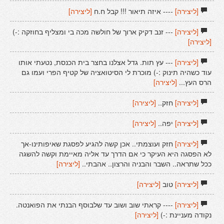
[ליצירה]
---- איזה תיאור !!! קבל ח.ח
[ליצירה]
[ליצירה]
--- זנב דקיק ארוך של חולשה מכה בי ומצליף בחוזקה :-)
[ליצירה]
[ליצירה]
--- עץ תות. גדל אצלנו בחצר בית הכנסת, נטעתי אותו
עוד כשהיה תינוק :-) מוכרת לי הסיטואציה של קטיף הפרי ועמו גם
הרס העץ...
[ליצירה]
[ליצירה]
חזק..
[ליצירה]
[ליצירה]
יפה..
[ליצירה]
[ליצירה]
חזק ועוצמתי.. אכן קשה להגיע לפסגת שאיפותינו-אך
לא הפסגה היא העיקר כי אם הדרך עד אליה מאיימת וקשה להשגה
ככל שתראה.. השבר והבניה והרצון.. אהבתי..
[ליצירה]
[ליצירה]
טוב
[ליצירה]
[ליצירה]
---- קראתי שוב ושוב עד שלבוסף הבנתי את הפואנטה.
נקודה מעניינת :-)
[ליצירה]