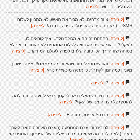
דבר. כי מי אינו מכיר את התחושה, שאיש אינו מקדיש לך, דבר. השיר
נגע בליבי. דנדוש.
[ליצירה]
[ליצירה]
ציור מדהים. לא מכיר את האיש, לא מתכוון לשלוח
SMSים (מאותה סיבה שאביטל הזכירה). תודה!
[ליצירה]
[ליצירה]
חחחחח זה ההוא מכוכב נולד... איך קוראים לו,
ג'אקו??.... אני אישית לא רוצה לשלוח אסמסים לאף אחד, כי אני לא
בטוחה שזו הדרך הכי טובה שלהם לפרוץ לעולם המוזיקה...
[ליצירה]
[ליצירה]
וואו שכחתי לכתוב שהציור מהממממם!!! איזה כישרון,
מעניין כמה זמן לקח לך, כי את/ה מוכשר/ת נורא!
[ליצירה]
[ליצירה]
?
[ליצירה]
[ליצירה]
הנחיר השמאלי נראה לי קטן מדאי לרועה הבודד-למה
להוסיף צל לצד הימני של האף?
[ליצירה]
[ליצירה]
הבנתי! אביטל, תודה P-:
[ליצירה]
[ליצירה]
לרובינהוד, עצם המחרשה (העצם הארוכה הזאת לאורך
האף..) לא בולטת מה שקצת פוגם בריאליות של הפרצוף, הוספת קוי
מיתאר יבליטו אותו יותר..
[ליצירה]