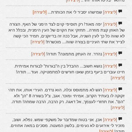
[ליצירה]
שמישהו יסביר לי את הכותרת...
[ליצירה]
[ליצירה]
יפה מאוד! רק תוסיפי קוים לצד הימני של האף, הצורה
של האוזן קצת מוזרה.. תחזקי את הקוים של העין הימנית, ובכלל היא
לא שווה כל כך לעין השניה, אבל ככה זה בדיוקנים, תמיד הכי קשה
לצייר את שתי העיניים בצורה שווה... מוכשרת!
[ליצירה]
[ליצירה]
נהדר. זה העתק מתמונה? תודה!
[ליצירה]
[ליצירה]
נושא חשוב... ההבדל בין ה"בגרות" לבגרות אמיתית.
חיינו עוברים ביעף בזמן שאנו חורשים למתמטיקה. ועוד... תודה!
[ליצירה]
[ליצירה]
רגש לא מתמוסס וכלה, הוא נרדם. העירי אותו, את תהי
זקוקה לו בעתיד הקרוב. אמיתי ומוכר. אגב, צ"ל בשורה 8 "הן" ולא
"הם". את תחזרי לעצמך, אל דאגה. רק הרבה, הרבה שמחה! תודה.
[ליצירה]
[ליצירה]
אכן, אני בטוח שמדובר על משקפי שמש. נפלא. ושוב,
מזכיר לי אירועים לא נעימים, בלשון המעטה. מסכים במאה אחוזים.
תודה!
[ליצירה]