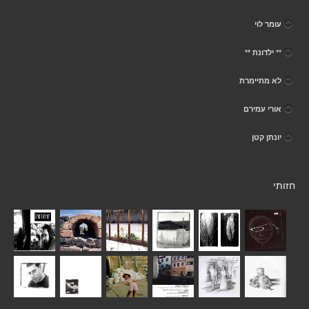
עומר לוי
** ילדונת **
לא מתיימרת
אורי עמירם
יונתן קטן
חזותי