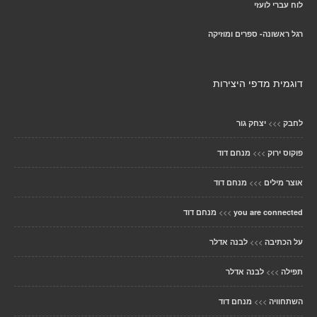
לוח עברי לועזי
רגל ראשונה- ספרים ומוזיקה
דוגמית מדפי היצירות
>>>
לחבק
יצחק גור
>>>
פוקוס ירוק
מנחם דוד
>>>
אוצר מילים
מנחם דוד
>>>
you are connected
מנחם דוד
>>>
על הכתיבה
לבנה אדלר
>>>
תפילה
לבנה אדלר
>>>
השתחוויה
מנחם דוד