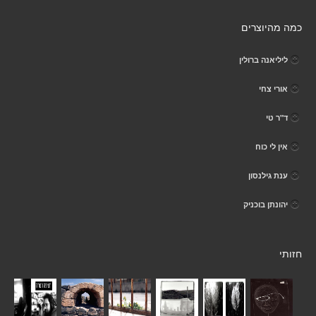
כמה מהיוצרים
ליליאנה ברולין
אורי צחי
ד"ר טי
אין לי כוח
ענת גילנסון
יהונתן בוכניק
חזותי