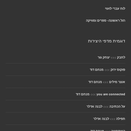
לוח עברי לועזי
רגל ראשונה- ספרים ומוזיקה
דוגמית מדפי היצירות
>>>
לחבק
יצחק גור
>>>
פוקוס ירוק
מנחם דוד
>>>
אוצר מילים
מנחם דוד
>>>
you are connected
מנחם דוד
>>>
על הכתיבה
לבנה אדלר
>>>
תפילה
לבנה אדלר
>>>
השתחוויה
מנחם דוד