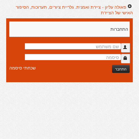
פאולה עליון - ציירת ואמנית. גלריית ציורים, תערוכות, הסיפור
האישי של הציירת
התחברות
שכחתי סיסמה
התחבר