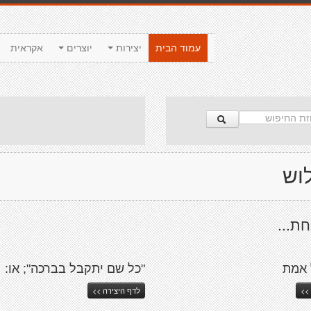
עמוד הבית
יצירות
יוצרים
אקראית
וש
ת...
 אמת
"כל שם יתקבל בברכה"; או:
>>
לדף היצירה >>