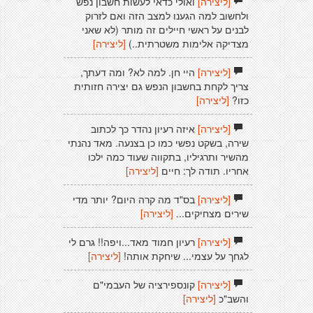
[ליצירה]
ואולי כדאי לעשות חשבון נפש
ולחשוב למה הגענו למצב הזה ואם לזרוק
לבנים על ראשי חיילים זה מותר (לא שאני
מצדיקה אלימות משטרתית..)
[ליצירה]
[ליצירה]
היי חן. למה לא? ומה דעתך,
צריך לקחת בחשבון הנפש גם יצירה חזותית
כזו?
[ליצירה]
[ליצירה]
איזה רעיון נהדר כך לכתוב
שירה, בשקט נפשי כמו כן בצנעה. מאד נהנתי
מהשיר ותרגיליו, בתקווה שעוד כמה ילכו
אחריו. תודה לך: חיים
[ליצירה]
[ליצירה]
בס"ד מה קרה היום? יותר מדי
שירים מצחיקים...
[ליצירה]
[ליצירה]
רעיון חמוד מאד...ויפה!! גרם לי
לגחך על עצמי... שיחקת אותה!
[ליצירה]
[ליצירה]
קונספירציה של העבמי"ם
והשב"כ
[ליצירה]