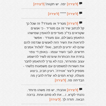
[ליצירה]
יפה. יש תקווה!
[ליצירה]
[ליצירה]
*****
[ליצירה]
[ליצירה]
מטריד או מעודד? זה שכל כך
קל לכתוב שיר זה גם מטריד - כי אנשים
שקוראים בד"כ מעדיפים להאמין שמישהו
התאמץ בשבילם, וגם מעודד - אפשר
להראות את השיר הזה לאנשים שנדמה להם
שהם לא יודעים לכתוב, ואולי 'לגלות' אמנים
חדשים. לגבי השיר עצמו - באופן די צפוי
בחרת את הכותרות שיגרמו לשיר להישמע
עצוב ומהורהר, ככה לא צריך להתאמץ לחבר
את השורות למשפטים עם משמעות כלשהי -
מספיק ליצור 'אווירה'. רעיון חביב, ביצוע
מוצלח, קורא תמים לא יצליח להבין מה
הבדיחה פה.
[ליצירה]
[ליצירה]
אהבתי, יש פה משהו מיוחד.
נהנתי לקרא. ו... את לא סתם אחת. ברוכה
הבאה. תודה לך.
[ליצירה]