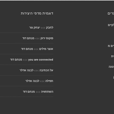
רים
דוגמית מדפי היצירות
קיים
>>>
לחבק
יצחק גור
>>>
פוקוס ירוק
מנחם דוד
ים מ
>>>
אוצר מילים
מנחם דוד
ת
>>>
you are connected
מנחם דוד
טנה
>>>
על הכתיבה
לבנה אדלר
>>>
תפילה
לבנה אדלר
>>>
השתחוויה
מנחם דוד