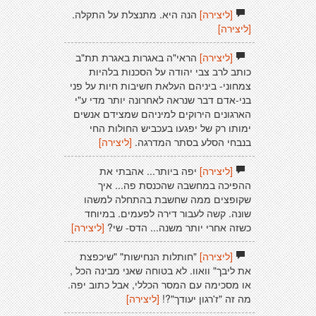
[ליצירה]
הנה היא. מתנצלת על התקלה.
[ליצירה]
[ליצירה]
הראי"ה באגרות באגרת תת"ב
כותב לרב צבי יהודה על הסכנות בלהיות
צמחוני- ביניהם העלאת חשיבות חיות על פני
בני-אדם דבר שנראה לאחרונה יותר מדי ע"י
הארגונים הירוקים למיניהם שמצידם אנשים
ימותו רק של יפגעו בעכביש החולות החי
בנבחי הסלע בסתר המדרגה.
[ליצירה]
[ליצירה]
יפה ביותר... אהבתי את
ההפיכה במחשבה שהכנסת פה... איך
שקופצים ממה שחשבת בהתחלה למשהו
שונה. קשה לעבור דירה לפעמים. במיוחד
כשזה אחרי יותר משנה... הדס- שי?
[ליצירה]
[ליצירה]
"חותלות הנחישות" "שיכפצת
את ליבך" וואוו. לא בטוחה שאני מבינה הכל ,
או מסכימה עם המסר הכללי, אבל כתוב יפה.
מה זה "ז'רגון יעודך"?!
[ליצירה]