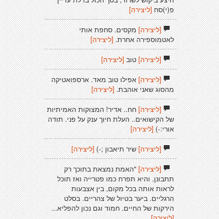
פ(י)סח
[ליצירה]
[ליצירה]
מקסים. סחפת אותי
לאטמוספירה אחרת.
[ליצירה]
[ליצירה]
טוב
[ליצירה]
[ליצירה]
אפילו טוב מאד. ארספואטיקה
מהסוג שאני אוהבת.
[ליצירה]
[ליצירה]
חח.. אדיר! המצוקות האמיתיות
של הקישואים.. העלת חיוך ענק על פני. תודה
אורי:-)
[ליצירה]
[ליצירה]
שיר תיאבון ;-)
[ליצירה]
[ליצירה]
"האמת נמצאת בתוכך רק
תתבונן. והיא תפרח כמו פטרייה ואז תוכל
לראות אותה בכל מקום, בין אצבעות
הרגליים. ביער בטיול של צהריים. בסלט
הירקות של החיים. חמוד וגם נכון להפליא...
[ליצירה]