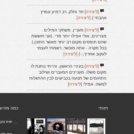
[ליצירה]
חד וחלק. רב דמיון ונמרץ
אהבתי:)
[ליצירה]
[ליצירה]
מעניין. משחקי המילים
מצויינים, אולי אפילו יותר מדי. (אני חוששת
שהם תופסים מקום רב יותר מאשר התוכן.)
בכל מקרה - אתה מוכשר, רשמתי לעצמי
לעקוב אחריך,:-)
[ליצירה]
[ליצירה]
בעיניי הראשון. והייתי נותנת לו
מקום משלו. מעניינים המעברים ושילוב
התחומים של תנועה בכבישים לבין ההתגלות
למשה. אמילי
[ליצירה]
חזותי
כמה מהיוצ
יפית כהן
אתי פלג