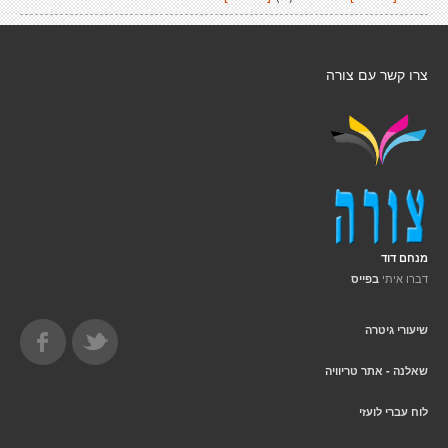
צרו קשר עם צורה
מנחם דוד
דברו איתי
בפייס
שיעורי גיטרה
שאלנה - אתר טריוויה
לוח עברי לועזי