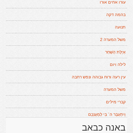
עורו אחים אורו
בהמה דקה
תנועה
משל המערה 2
אַיֶּלֶת הַשַּׁחַר
לילה ויום
עין רעה ורוח גבוהה ונפש רחבה
משל המערה
קברי מילים
וַיִתְעַבֵּר ה´ בִּי לְמַעַנְכֶם
באנה כבאב