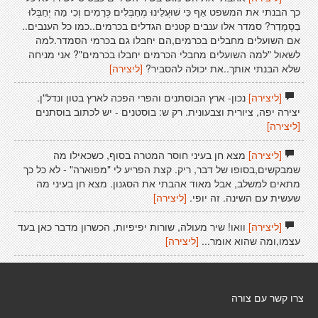
כך הבנתי את המשפט אַף כִּי שׁוּעֲלֵינוּ מְחַבְּלִים כְּרָמִים וְכִי מַה יְחַבְּלוּ
בַסְמָדַר? סמדר אלו ענבים קטנים הגדלים בכרמים..כמו כל הענבים..
אם השועלים מחבלים בכרמים,הם יחבלו גם בכרמי הסמדר.למה
לשאול "למה השועלים מחבלי הכרמים יחבלו בכרמים"? אני מניחה
שלא הבנתי אותך..את יכולה להסביר?
[ליצירה]
[ליצירה]
נכון- ארץ הבוסתנים והפרי הפכה לארץ בטון ונדל"ן.
יצירה יפה, ציורית וצבעונית. רק ש: בוסטנים - יש לכתוב בוסתנים
[ליצירה]
[ליצירה]
מצא חן בעיני חוסר המטרה בסוף, כשכאילו מה
שמבקשים,בסופו של דבר, ריק. קצת הפריע לי "מפוארה" - לא כל כך
מתאים למשלב, אבל מאוד אהבתי את הסגנון. מצא חן בעיני מה
שעשית עם השינה. זה יופי.
[ליצירה]
[ליצירה]
וואו! שיר מעולה, שורות יפיפיות, הכשרון מדבר כאן בעד
עצמו,ומה שהוא אומר...
[ליצירה]
צרו קשר עם צורה