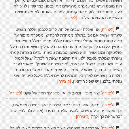
חוששת שאפילו "כחי ועוצם ידי וגו'" אין אנחנו אומרים. יש מן הלך
רוח מובס ועייף כזה. אנחנו מרגישים את עצמנו כמי שאין לו יכולת
לעשות יותר כדי לזקוף את קומתו, למרות שאנחנו לא משתמשים
בעשירית מהעצמה שלנו...
[ליצירה]
[ליצירה]
אני ואללה יושבים על הר, קרוב ללבנון אללה מושיט
סיגריה ושואל אם אני בתולה ממהרת להכחיש ומספרת סיפור על
לילה קסום מטוס אפצ'י וחייל שחום אללה מביט במלל היוצא מפי
ומחייך לעצמו קוראן שכמותו אני ממהרת להחליף נושא ומדברת על
פוליטיקה ומזג אוויר והוא מעשן, טבעות טבעות. ערים בצורות קמתי,
ניערתי שמלתי מאבק "לאן את חושבת שאת הולכת"? שאל ולמול
עיניי גשר נפרק "לשם" הצבעתי, "אני חייבת להשתין", יצאתי לעבר
השיחים. התירוץ נשמע לו אמין... קפצתי מההר באנג'י מהסרטים
תלויה בין שמיים לארץ בין המתים לחיים אללה גילגל סיגריה ואני
נפלתי בלבנון יש שפע הירואין.
[ליצירה]
[ליצירה]
שיר מעניין וכואב ולוואי ונדע ימי חסד של שקט
[ליצירה]
[ליצירה]
מיקה, אולי תכתבי את השירים שלך כיצירה עצמאית,
וכך אפשר יהיה להתייחס ולהגיב עליהם בנפרד (את יכולה לציין שם
"בהשראת כך וכך")
[ליצירה]
[ליצירה]
אהבתי את השימוש בשיר השירים כבסיס לשיר. לא כל