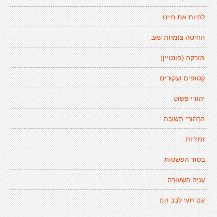
לחיות את חיינו
החיטה צומחת שוב
מזרקה (פונטיין)
קְטוּפִים וַעֲקוּרִים
יהודי פשוט
הִרְהוּרֵי תְּשׁוּבָה
זמירות
בסוד הפשטות
עֲנִיָּה הַשְּׂעוֹרָה
עַם תֹּעֵי לֵבָב הֵם