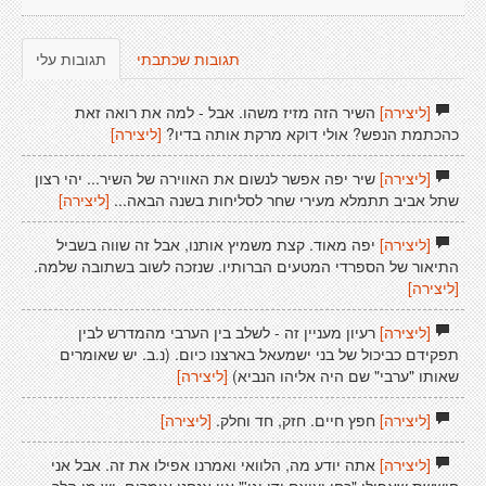
תגובות שכתבתי
תגובות עלי
[ליצירה]
השיר הזה מזיז משהו. אבל - למה את רואה זאת
כהכתמת הנפש? אולי דוקא מרקת אותה בדיו?
[ליצירה]
[ליצירה]
שיר יפה אפשר לנשום את האווירה של השיר... יהי רצון
שתל אביב תתמלא מעירי שחר לסליחות בשנה הבאה...
[ליצירה]
[ליצירה]
יפה מאוד. קצת משמיץ אותנו, אבל זה שווה בשביל
התיאור של הספרדי המטעים הברותיו. שנזכה לשוב בשתובה שלמה.
[ליצירה]
[ליצירה]
רעיון מעניין זה - לשלב בין הערבי מהמדרש לבין
תפקידם כביכול של בני ישמעאל בארצנו כיום. (נ.ב. יש שאומרים
שאותו "ערבי" שם היה אליהו הנביא)
[ליצירה]
[ליצירה]
חפץ חיים. חזק, חד וחלק.
[ליצירה]
[ליצירה]
אתה יודע מה, הלוואי ואמרנו אפילו את זה. אבל אני