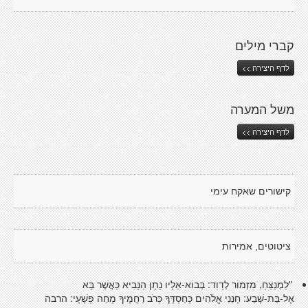
קברי מילים
לדף היצירה >>
משל המערה
לדף היצירה >>
קישורים שאקח עימי
ציטוטים, אמירות
"לַמְנַצֵּחַ, מִזְמוֹר לְדָוִד: בְּבוֹא-אֵלָיו נָתָן הַנָּבִיא כַּאֲשֶׁר בָּא
אֶל-בַּת-שָׁבַע: חָנֵּנִי אֱלֹהִים כְּחַסְדֶּךָ כְּרֹב רַחֲמֶיךָ מְחֵה פְשָׁעָי: הרבה