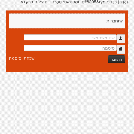
(הֶרֶב) כַּבְּסֵנִי מֵעֲו&#8205;ֹנִי וּמֵחַטָּאתִי טַהֲרֵנִי:" תהילים פרק נא
התחברות
שכחתי סיסמה
התחבר