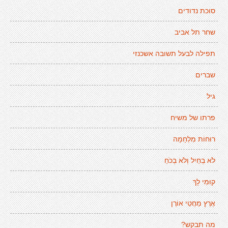
סוכת נדודים
שחר תל אביב
תפילה לבעל תשובה אשכנזי
שברים
גיל
פרתו של משיח
רוּחוֹת מִלְחָמָה
לֹא בְחַיִל וְלֹא בְכֹחַ
קוּמִי לָךְ
אֶרֶץ מַחֲטֵי אוֹרֶן
מה תבקש?