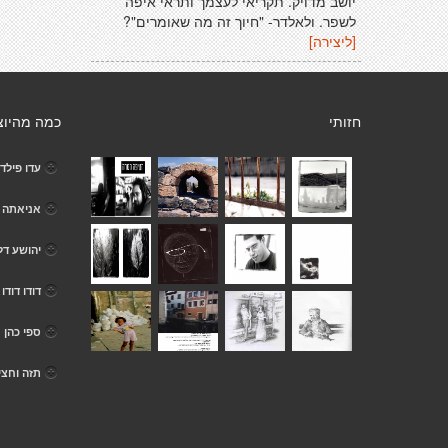
יושב מדויק. תקריאי לעצמך ותראי איפה
לשפר. ולאלדר- "חיוך זה מה שאומרים"?
[ליצירה]
חזותי
כמה מהיוצ
עדו פילד
אניאתה ב
יהושע דלי
דודו דודו
ספי כהן
תזה וחצי