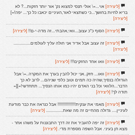
[ליצירה]
אוי...=\ אולי תנסי למצוא נק' אור יותר חזקות...? לא
בריא לחיות בחושך...כי כשתצאי לאור,העיניים יכאבו כל כך... יפה!=]
[ליצירה]
[ליצירה]
הסוף כ"כ עצוב...וואי,אהבתי...זה מדה-י-ם!!
[ליצירה]
[ליצירה]
זה עצוב אבל אדיר אני חולה עליך לעולמים..............
[ליצירה]
[ליצירה]
וואו אחד החזקים!!!
[ליצירה]
[ליצירה]
וואו... חזק..אני יכול להבין בערך את המקרה..=\ אבל
הגדולה בנסיך,שהיה כה תמים וטוב כלפי שניהם... לרוב לא כך
הדבר...הלוואי וכל בני האדם יהיו כמו אותו הנסיך... תתחדשי!=][=
תודה לך!
[ליצירה]
[ליצירה]
מאמי את ענקית!!!!!!!!!!!!!!! אבל כנראה את כבר מודעת
לעיניין.... גדולה מהחיים זה מה שאת..............
[ליצירה]
[ליצירה]
זה יפה להעביר את זה דרך התבוננות על משהו אחר -
מצא חן בעיני. אבל השפה מספרת מדי.
[ליצירה]