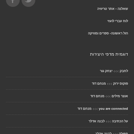
שאלנה - אתר טריוויה
לוח עברי לועזי
רגל ראשונה- ספרים ומוזיקה
דוגמית מדפי היצירות
>>>
לחבק
יצחק גור
>>>
פוקוס ירוק
מנחם דוד
>>>
אוצר מילים
מנחם דוד
>>>
you are connected
מנחם דוד
>>>
על הכתיבה
לבנה אדלר
>>>
תפילה
לבנה אדלר