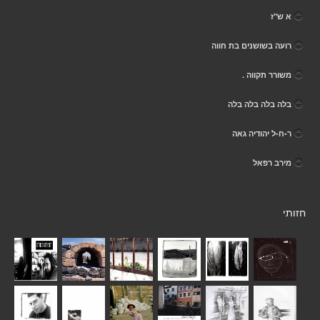
א ש"ז
רועה בשושנים בת חווה
משורר תקווה .
בלה בלה בלה בלה
ר-ח-ל יהודיה גאה
מירב רפאל
חזותי