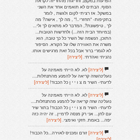
הפרעות במקצב וחריגות מהחריזה לקראת
הסוף. הבתים לא תואמים אחד את השני
במשקל. אז רציתי לקום ולגשת , לומר
בתקיפות- "תחזרי..!" , מה לך , אישה? מה
לך , טיפשונת?, המדבר לא מתאים לך ולי...
(במיוחד הבית הזה...) ולחדשות הטובות...
התוכן, הנשמה של השיר כל כך טובה, הוא
משרה את האווירה שלו על הקורא. הסיפור
לא לגמרי ברור אבל בכל זאת מרגישים אותו.
נהניתי ואהדתי.
[ליצירה]
[ליצירה]
לא. לא הייתי מאמינה על
נועלינהשזה קריאה על להמנע מהתנחלות....
לדעתי- השיר מ צ ו י י ן כל הכבוד!
[ליצירה]
[ליצירה]
לא. לא הייתי מאמינה על
נועלינה שזה קריאה על להמנע מהתנחלות....
לדעתי- השיר מ צ ו י י ן כל הכבוד! בתור שיר
עם לחן... אני רק מנסה לדמיין.. זה יהיה כזה
יפה... באמת. חזקי ואימצי.
[ליצירה]
[ליצירה]
זורם ומכניס לאוירה...כל הכבוד!
[ליצירה]