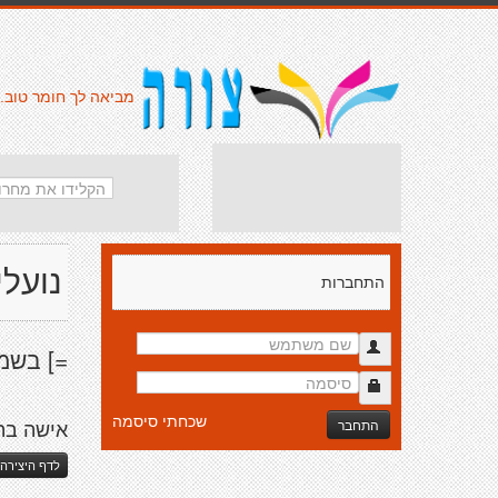
מביאה לך חומר טוב.
נועלי
התחברות
=] בשמ
שכחתי סיסמה
התחבר
אישה בהר
לדף היצירה 