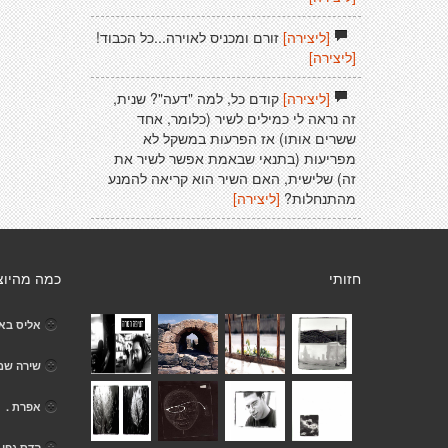
[ליצירה]
זורם ומכניס לאוירה...כל הכבוד!
[ליצירה]
[ליצירה]
קודם כל, למה "דעה"? שנית,
זה נראה לי כמילים לשיר (כלומר, אחד
ששרים אותו) אז הפרעות במשקל לא
מפריעות (בתנאי שבאמת אפשר לשיר את
זה) שלישית, האם השיר הוא קריאה להמנע
מהתנחלות?
[ליצירה]
חזותי
כמה מהיוצ
אליס בא
שירה שמ
אפרת .
הדס גפן